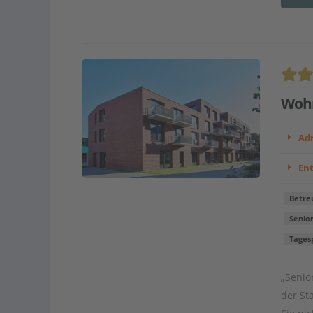
Wohn
Adr
En
Betre
Senio
Tages
„Senio
der St