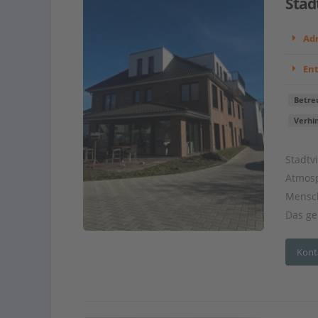
Stad
Adr
En
Betre
Verhi
Stadtv
Atmosp
Mensch
Das ge
Kont