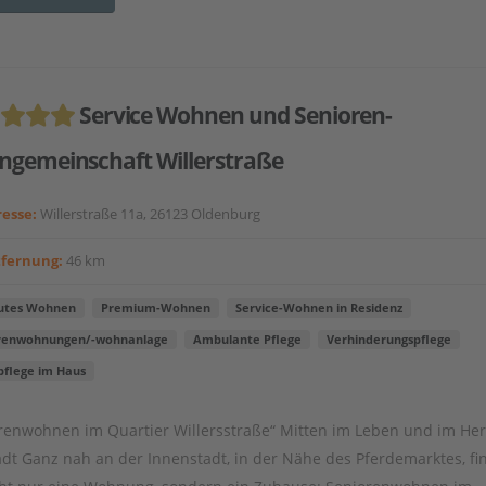
Service Wohnen und Senioren-
gemeinschaft Willerstraße
esse:
Willerstraße 11a, 26123 Oldenburg
tfernung:
46 km
utes Wohnen
Premium-Wohnen
Service-Wohnen in Residenz
renwohnungen/-wohnanlage
Ambulante Pflege
Verhinderungspflege
pflege im Haus
renwohnen im Quartier Willersstraße“ Mitten im Leben und im He
adt Ganz nah an der Innenstadt, in der Nähe des Pferdemarktes, f