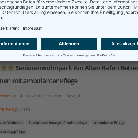
s & Blömer Gruppe umfasst stationäre, ambulante und teilstationä
. Darüber hinaus haben wir uns mit verschiedenen Modellprojekten
r Region einen...
akt aufnehmen
Seniorenwohnpark Am Alten Hafen Betre
en mit ambulanter Pflege
esse:
Am Alten Hafen 82-86, 26169 Friesoythe
tfernung:
67 km
utes Wohnen
Seniorenwohnungen/-wohnanlage
Ambulante Pflege
nderungspflege