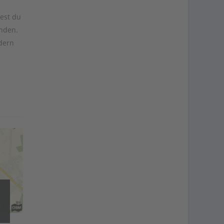
dest du
änden.
dern