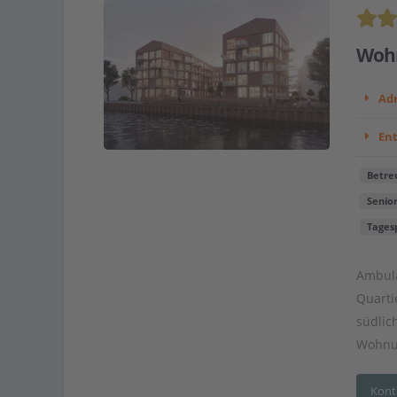
Wohn
Adr
En
Betre
Senio
Tages
Ambula
Quarti
südlic
Wohnun
Kont