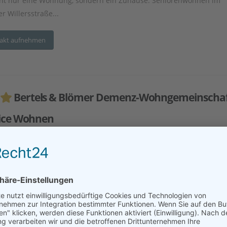
cht nur eine Wohnung, sondern ein Zuhause: Seniorenwohnen im
r Willersstraße...
akt aufnehmen
Bertels & Blömer Demenz-Wohngemeinschaf
ice Wohnen
esse:
Büscheler Str. 1, 49456 Bakum
tfernung:
52 km
utes Wohnen
Seniorenwohnungen/-wohnanlage
Ambulante Pflege
ber 20 Jahren sind wir in verschiedenen Bereichen der Pflege aktiv.