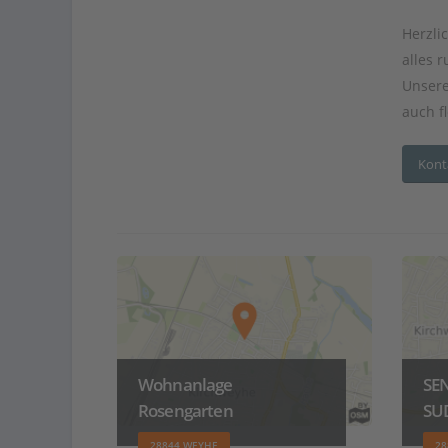
Herzli
alles 
Unsere
auch fl
Kont
Wohnanlage
SE
Rosengarten
SU
28844 WEYHE
28