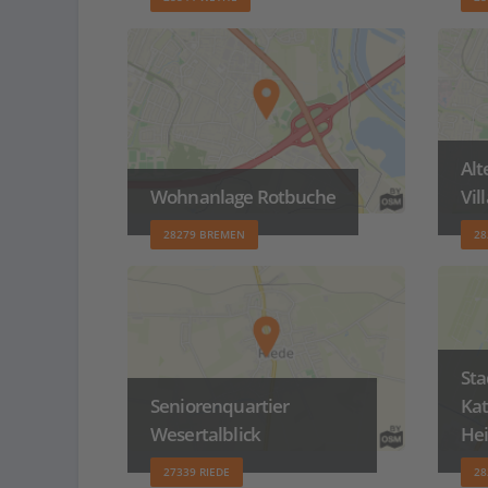
Al
Wohnanlage Rotbuche
Vil
28279 BREMEN
28
Sta
Seniorenquartier
Ka
Wesertalblick
Hei
27339 RIEDE
28