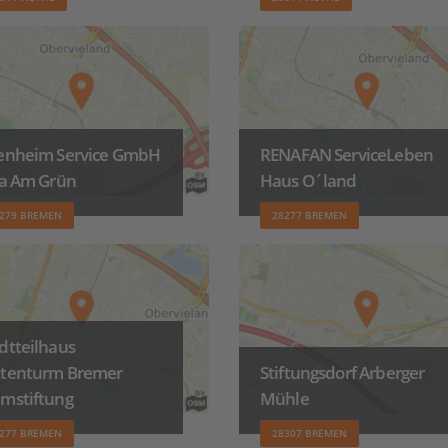
tenheim Service GmbH
RENAFAN ServiceLeben
la Am Grün
Haus O´land
279 BREMEN
28277 BREMEN
dtteilhaus
ttenturm Bremer
Stiftungsdorf Arberger
mstiftung
Mühle
277 BREMEN
28307 BREMEN