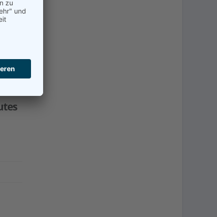
re
 in
utes