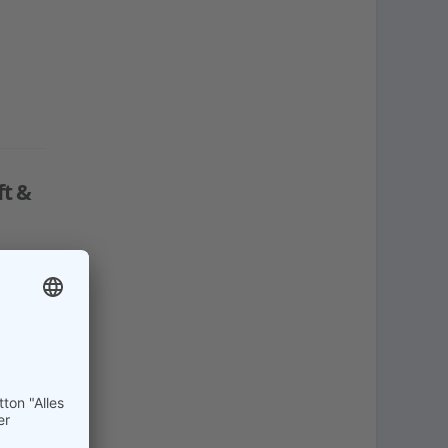
t &
 Die