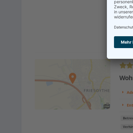
Bertel
Pflege
unsere
Kont
Wohn
Adr
En
Betre
Verhi