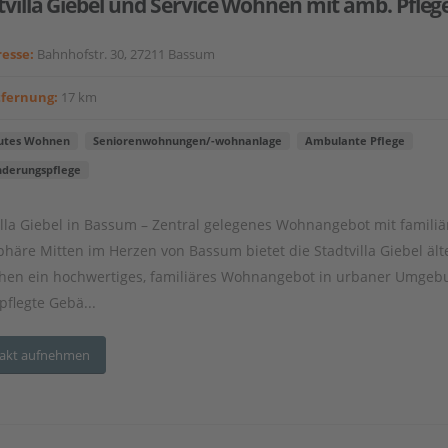
tvilla Giebel und Service Wohnen mit amb. Pfleg
esse:
Bahnhofstr. 30, 27211 Bassum
tfernung:
17 km
utes Wohnen
Seniorenwohnungen/-wohnanlage
Ambulante Pflege
nderungspflege
illa Giebel in Bassum – Zentral gelegenes Wohnangebot mit familiä
häre Mitten im Herzen von Bassum bietet die Stadtvilla Giebel ält
en ein hochwertiges, familiäres Wohnangebot in urbaner Umgeb
pflegte Gebä...
akt aufnehmen