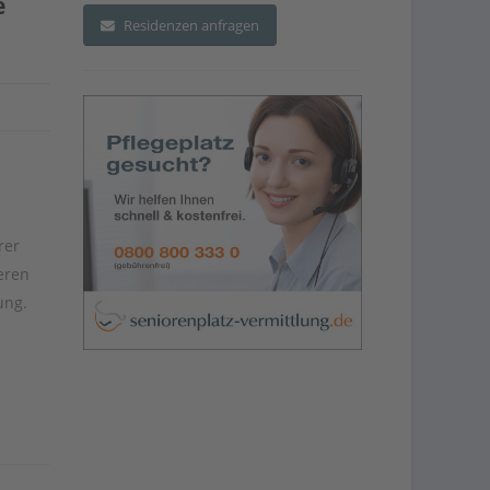
e
Residenzen anfragen
rer
eren
ung.