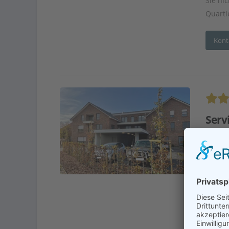
Sie ni
Quartie
Kont
Serv
Adr
En
Betre
Seit ü