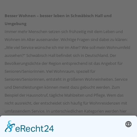
Besser Wohnen – besser leben in Schwäbisch Hall und
Umgebung
Immer mehr Menschen setzen sich frühzeitig mit dem Leben und
Wohnen im Alter auseinander. Wichtige Fragen sind dabei zu klären:
„Wie viel Service wünsche ich mir im Alter? Wie soll mein Wohnumfeld
aussehen?“ Schwäbisch Hall befindet sich in Deutschland. Der
Bevölkerungsdichte der Region entsprechend ist das Angebot für
Senioren/Seniorinnen. Viel Wohnraum, speziell für
Senioren/Seniorinnen, entsteht in größeren Wohneinheiten. Service
und Dienstleistungen können meist dazu gebucht werden. Zum
Beispiel der Hausnotruf, tägliche Mahlzeiten und Pflege. Wem das
nicht ausreicht, der entscheidet sich häufig für Wohnresidenzen mit
umfassendem Service. In unterschiedlichen Kategorien werden hier
die gewünschten Annehmlichkeiten, die das Wohnen im Alter
lebenswerter machen, geboten. Eine exklusive Alternative, die
natürlich auch ihren Preis hat. Auf residenzen.de finden Sie eine