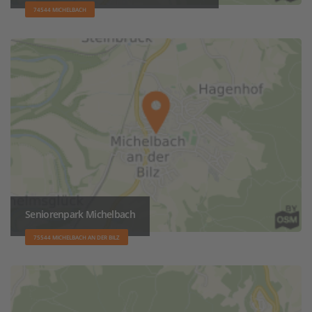
74544 MICHELBACH
Seniorenpark Michelbach
75544 MICHELBACH AN DER BILZ