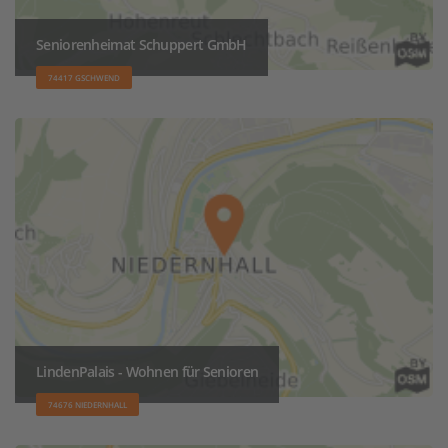
Seniorenheimat Schuppert GmbH
74417 GSCHWEND
LindenPalais - Wohnen für Senioren
74676 NIEDERNHALL