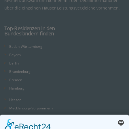
Residenzauswahl und können mit den Detailinformationen
über die einzelnen Häuser Leistungsvergleiche vornehmen.
Top-Residenzen in den
Bundesländern finden
Baden-Württemberg
Bayern
Berlin
Brandenburg
Bremen
Hamburg
Hessen
Mecklenburg-Vorpommern
Niedersachsen
Nordrhein-Westfalen