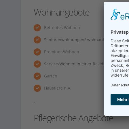
Wohnangebote
Betreutes Wohnen
Seniorenwohnungen/-wohnanlage
Premium-Wohnen
Service-Wohnen in einer Residenz
Garten
Haustiere n.A.
-
Pflegerische Angebote