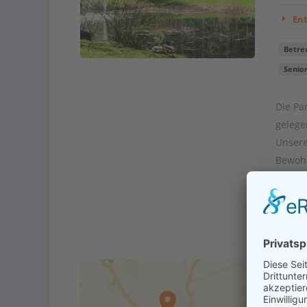
En
Betre
Senio
Die Pa
gelege
Unsere
Bewohn
Kont