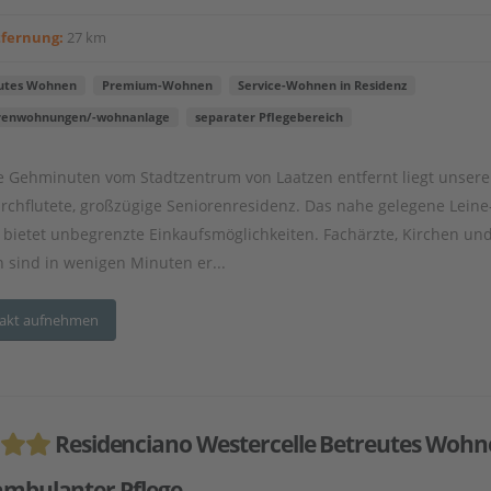
tfernung:
27 km
utes Wohnen
Premium-Wohnen
Service-Wohnen in Residenz
renwohnungen/-wohnanlage
separater Pflegebereich
 Gehminuten vom Stadtzentrum von Laatzen entfernt liegt unsere
urchflutete, großzügige Seniorenresidenz. Das nahe gelegene Leine
 bietet unbegrenzte Einkaufsmöglichkeiten. Fachärzte, Kirchen un
 sind in wenigen Minuten er...
akt aufnehmen
Residenciano Westercelle Betreutes Woh
ambulanter Pflege