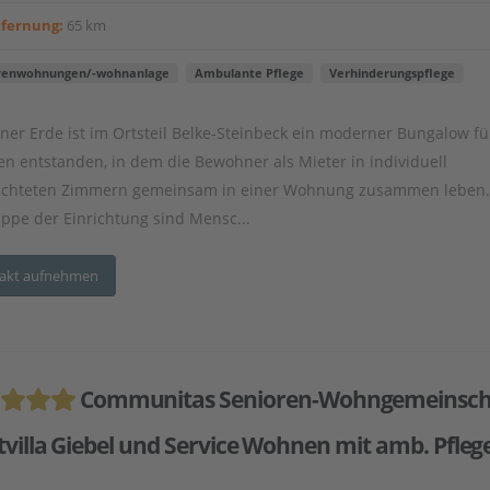
tfernung:
65 km
renwohnungen/-wohnanlage
Ambulante Pflege
Verhinderungspflege
ner Erde ist im Ortsteil Belke-Steinbeck ein moderner Bungalow fü
en entstanden, in dem die Bewohner als Mieter in individuell
ichteten Zimmern gemeinsam in einer Wohnung zusammen leben.
uppe der Einrichtung sind Mensc...
akt aufnehmen
Communitas Senioren-Wohngemeinsch
tvilla Giebel und Service Wohnen mit amb. Pfleg