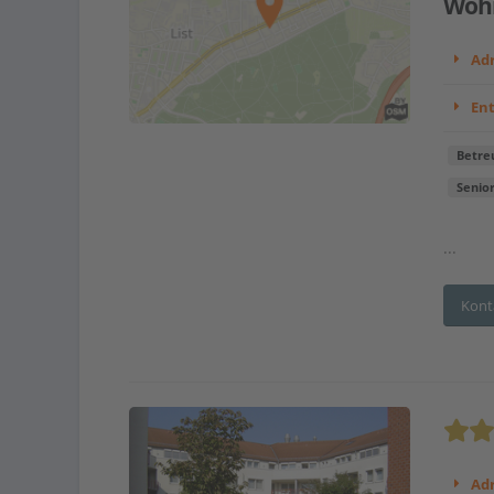
Woh
Adr
En
Betre
Senio
...
Kont
Adr