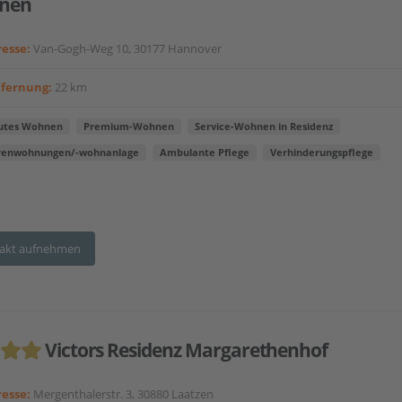
nen
esse:
Van-Gogh-Weg 10, 30177 Hannover
tfernung:
22 km
utes Wohnen
Premium-Wohnen
Service-Wohnen in Residenz
renwohnungen/-wohnanlage
Ambulante Pflege
Verhinderungspflege
akt aufnehmen
Victors Residenz Margarethenhof
esse:
Mergenthalerstr. 3, 30880 Laatzen