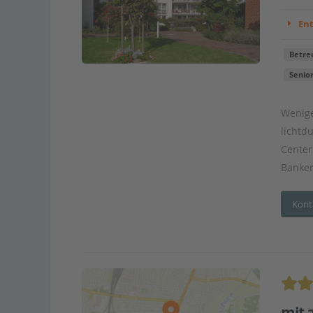
En
Betre
Senio
Wenige
lichtd
Center
Banken
Kont
mit 