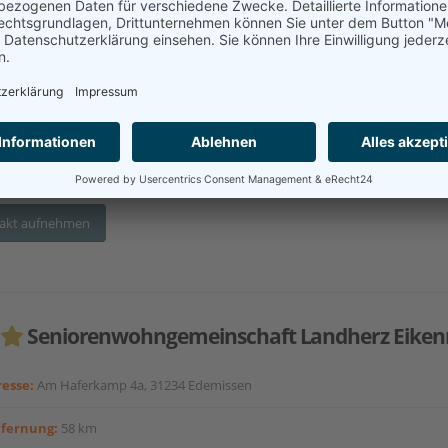
esse:
Amtsstr. 16, 31868 Ottenstein
tfernung:
53 km
utes Wohnen
Seniorenwohnungen/-wohnanlage
Ambulante Pflege
pflege im Haus
akt aufnehmen
Seniorenwohngemeinschaft Landherz Eiken
esse:
Am Haferkamp 4a, 31234 Edemissen
tfernung:
58 km