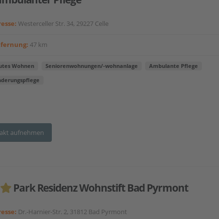
esse:
Westerceller Str. 34, 29227 Celle
tfernung:
47 km
utes Wohnen
Seniorenwohnungen/-wohnanlage
Ambulante Pflege
nderungspflege
akt aufnehmen
Park Residenz Wohnstift Bad Pyrmont
esse:
Dr.-Harnier-Str. 2, 31812 Bad Pyrmont