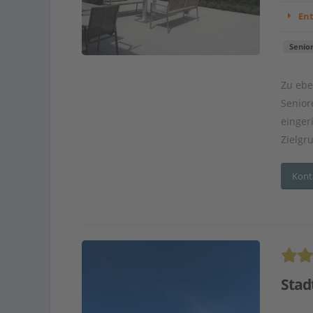
En
Senio
Zu ebe
Senior
einger
Zielgr
Kont
Stad