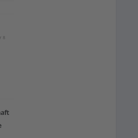
r 8
aft
e