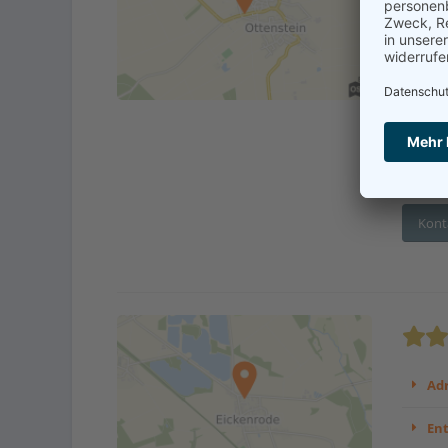
Adr
En
Betre
Tages
...
Kont
Adr
En