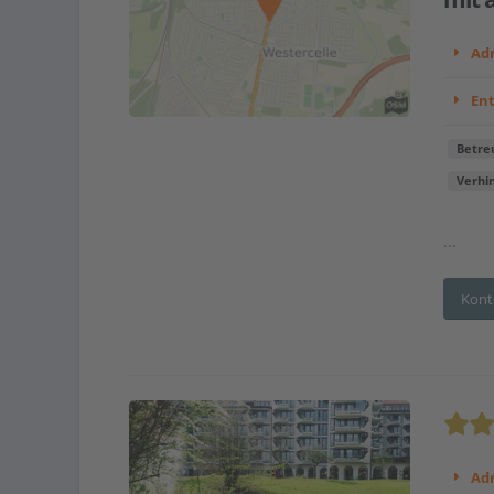
Adr
En
Betre
Verhi
...
Kont
Adr