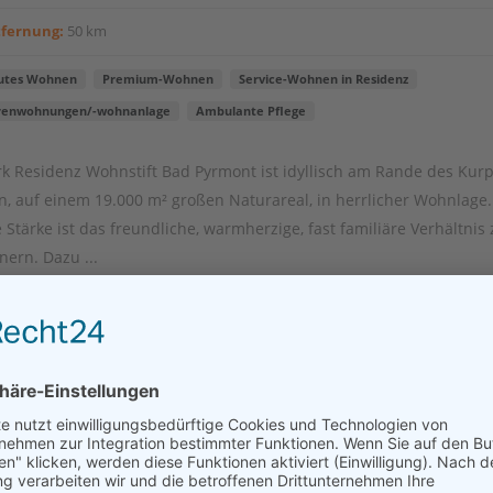
tfernung:
50 km
utes Wohnen
Premium-Wohnen
Service-Wohnen in Residenz
renwohnungen/-wohnanlage
Ambulante Pflege
rk Residenz Wohnstift Bad Pyrmont ist idyllisch am Rande des Kur
n, auf einem 19.000 m² großen Naturareal, in herrlicher Wohnlage.
 Stärke ist das freundliche, warmherzige, fast familiäre Verhältnis
ern. Dazu ...
akt aufnehmen
Wohnhaus Alte Schmiede