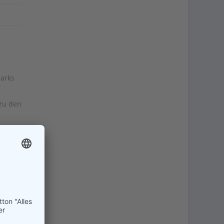
parks
 zu den