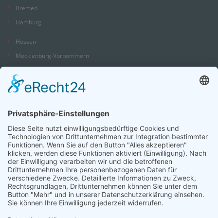
Bremen
Hamburg
Hessen
Mecklenburg-Vorpommern
Niedersachsen
Nordrhein-Westfalen
Rheinland-Pfalz
Saarland
Sachsen
Sachsen-Anhalt
Schleswig-Holstein
Thüringen