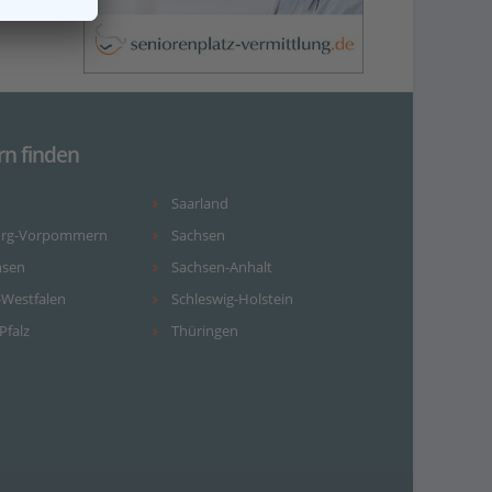
rn finden
Saarland
urg-Vorpommern
Sachsen
hsen
Sachsen-Anhalt
-Westfalen
Schleswig-Holstein
Pfalz
Thüringen