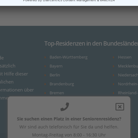
Top-Residenzen in den Bundeslände
de
Baden-Württemberg
Hessen
ätzlich
Bayern
Mecklenb
it Hilfe dieser
Berlin
Niedersac
nlichen
Brandenburg
Nordrhein
ormationen über
Bremen
Rheinland-
ehmen.
Hamburg
Sie suchen einen Platz in einer Seniorenresidenz?
Wir sind auch telefonisch für Sie da und helfen.
Montag-Freitag von 8:00 - 16:30 Uhr