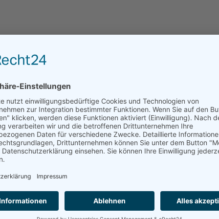
Leider kann das Haus über residenzen.de nicht dire
angefragt werden.
ANFRAGE AN EINRICHTUNGEN DER REGION