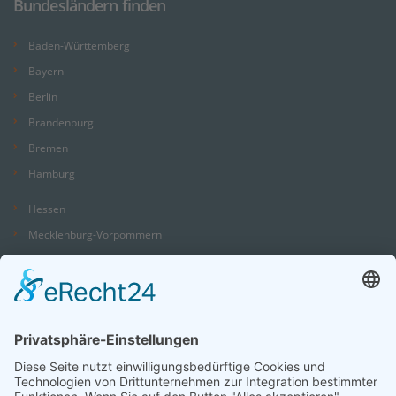
Bundesländern finden
Baden-Württemberg
Bayern
Berlin
Brandenburg
Bremen
Hamburg
Hessen
Mecklenburg-Vorpommern
Niedersachsen
Nordrhein-Westfalen
Rheinland-Pfalz
Saarland
Sachsen