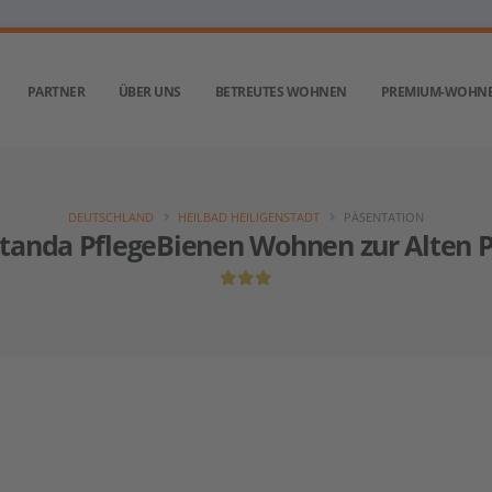
PARTNER
ÜBER UNS
BETREUTES WOHNEN
PREMIUM-WOHN
DEUTSCHLAND
HEILBAD HEILIGENSTADT
PÄSENTATION
utanda PflegeBienen Wohnen zur Alten P