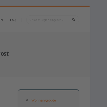
EN
FAQ
ost
Wohnangebote