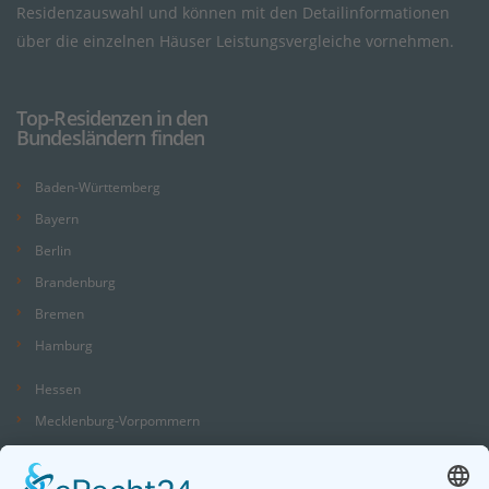
Residenzauswahl und können mit den Detailinformationen
über die einzelnen Häuser Leistungsvergleiche vornehmen.
Top-Residenzen in den
Bundesländern finden
Baden-Württemberg
Bayern
Berlin
Brandenburg
Bremen
Hamburg
Hessen
Mecklenburg-Vorpommern
Niedersachsen
Nordrhein-Westfalen