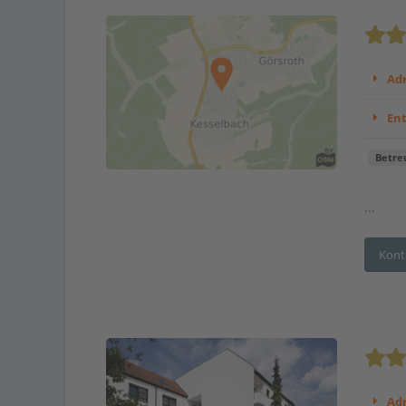
Adr
En
Betre
...
Kont
Adr