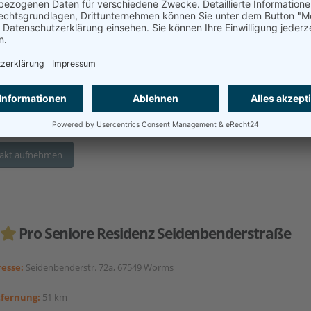
esse:
Schlossgasse 7-9, 55270 Sörgenloch
tfernung:
46 km
utes Wohnen
Seniorenwohnungen/-wohnanlage
Ambulante Pflege
nderungspflege
akt aufnehmen
Pro Seniore Residenz Seidenbenderstraße
esse:
Seidenbenderstr. 72a, 67549 Worms
tfernung:
51 km