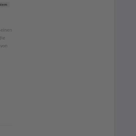
stem
seinen
die
 von