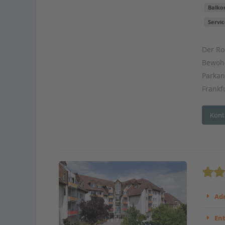
Balko
Servic
Der Ro
Bewohn
Parkan
Frankfu
Kont
Adr
En