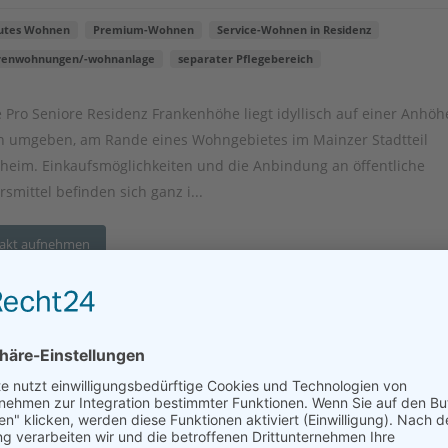
utes Wohnen
Premium-Wohnen
Service-Wohnen in Residenz
renwohnungen/-wohnanlage
separater Pflegebereich
 Pro Seniore Residenz Frankenhöhe liegt idyllisch auf einer Anhöh
n umgeben, am Rande eines Wohngebietes im Mainzer Stadtteil
heim. Einkaufsmöglichkeiten und die Anbindung an öffentliche
smittel befinden sich ganz i...
akt aufnehmen
Schloss Sörgenloch Demenz-Wohngemeinsc
Betreutes Wohnen mit ambulanter Pflege