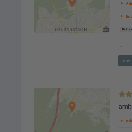
Adr
En
Betre
...
Kont
ambu
Adr