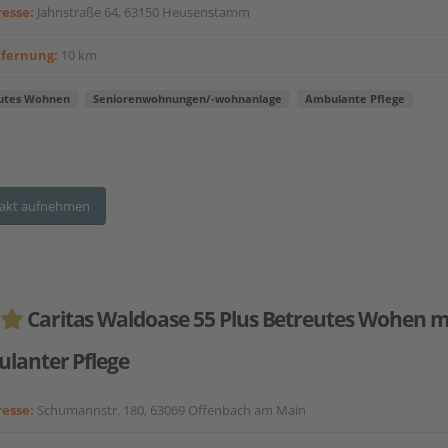
esse:
Jahnstraße 64, 63150 Heusenstamm
tfernung:
10 km
utes Wohnen
Seniorenwohnungen/-wohnanlage
Ambulante Pflege
akt aufnehmen
Caritas Waldoase 55 Plus Betreutes Wohen m
lanter Pflege
esse:
Schumannstr. 180, 63069 Offenbach am Main