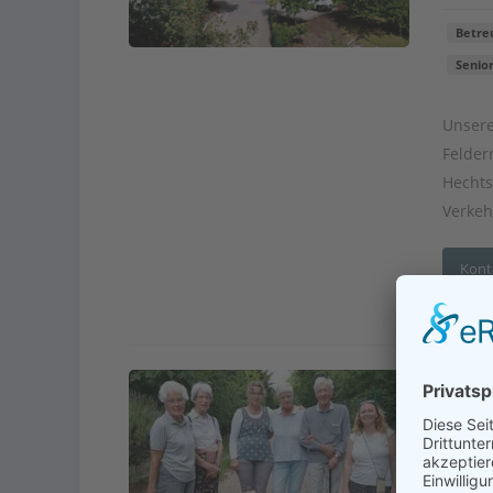
Betre
Senio
Unsere
Felder
Hechts
Verkehr
Kont
und 