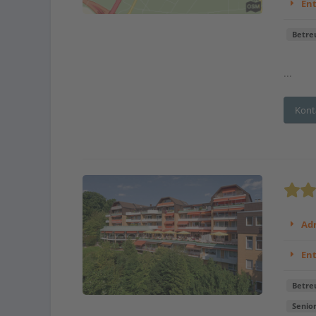
En
Betre
...
Kont
Adr
En
Betre
Senio