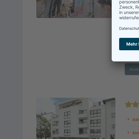
Adr
En
Betre
Verhi
...
Kont
Adr
En