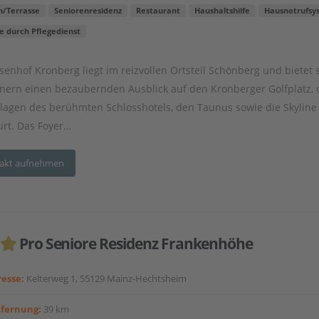
n/Terrasse
Seniorenresidenz
Restaurant
Haushaltshilfe
Hausnotrufsy
e durch Pflegedienst
senhof Kronberg liegt im reizvollen Ortsteil Schönberg und bietet 
ern einen bezaubernden Ausblick auf den Kronberger Golfplatz, 
lagen des berühmten Schlosshotels, den Taunus sowie die Skyline
rt. Das Foyer...
akt aufnehmen
Pro Seniore Residenz Frankenhöhe
esse:
Kelterweg 1, 55129 Mainz-Hechtsheim
tfernung:
39 km