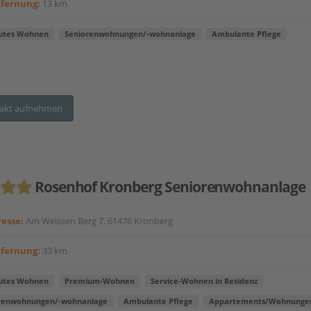
tfernung:
13 km
utes Wohnen
Seniorenwohnungen/-wohnanlage
Ambulante Pflege
akt aufnehmen
Rosenhof Kronberg Seniorenwohnanlage
esse:
Am Weissen Berg 7, 61476 Kronberg
tfernung:
33 km
utes Wohnen
Premium-Wohnen
Service-Wohnen in Residenz
renwohnungen/-wohnanlage
Ambulante Pflege
Appartements/Wohnunge