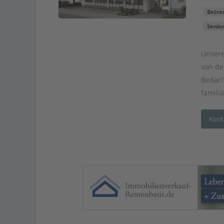
Betre
Senio
Unsere
von de
Bedarf
famili
Kont