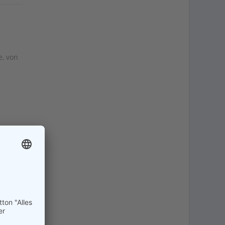
e, von
haft