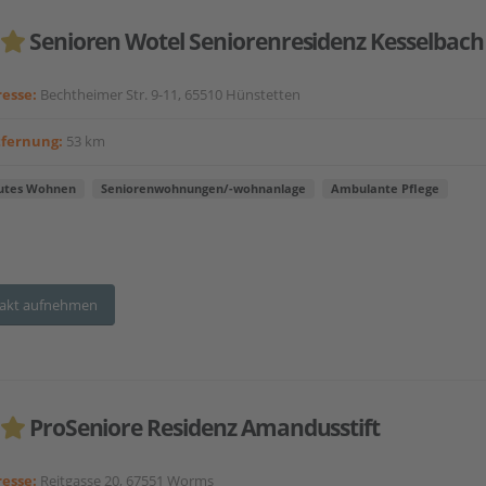
Senioren Wotel Seniorenresidenz Kesselbach
esse:
Bechtheimer Str. 9-11, 65510 Hünstetten
tfernung:
53 km
utes Wohnen
Seniorenwohnungen/-wohnanlage
Ambulante Pflege
akt aufnehmen
ProSeniore Residenz Amandusstift
esse:
Reitgasse 20, 67551 Worms