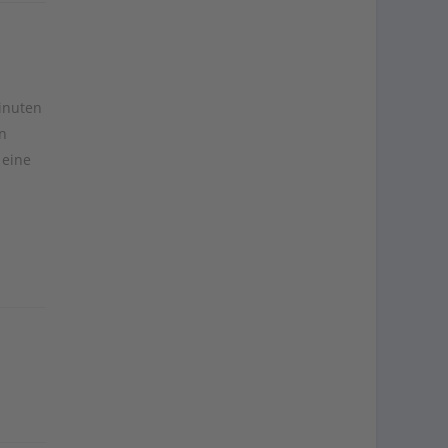
inuten
n
 eine