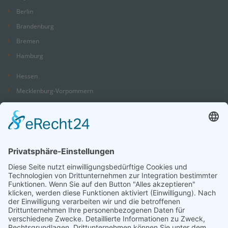
Berlin
Brandenburg
Bremen
Hamburg
Hessen
Mecklenburg-Vorpommern
Niedersachsen
Nordrhein-Westfalen
Rheinland-Pfalz
Saarland
Sachsen
Sachsen-Anhalt
Schleswig-Holstein
Thüringen