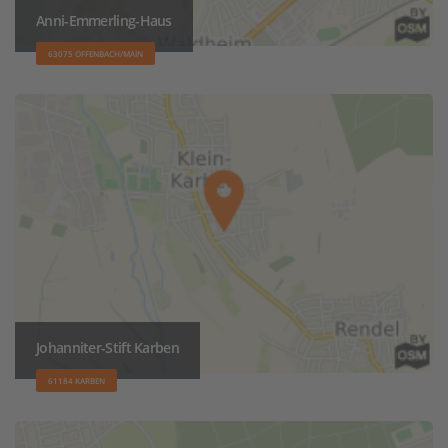
Anni-Emmerling-Haus
63075 OFFENBACH/MAIN
Johanniter-Stift Karben
61184 KARBEN