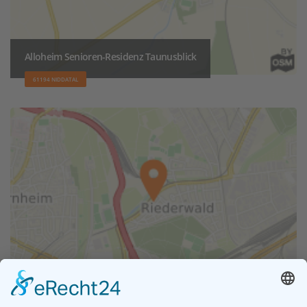
Alloheim Senioren-Residenz Taunusblick
61194 NIDDATAL
AWO Altenwohnanlage Riederwald
60386 FRANKFURT AM MAIN