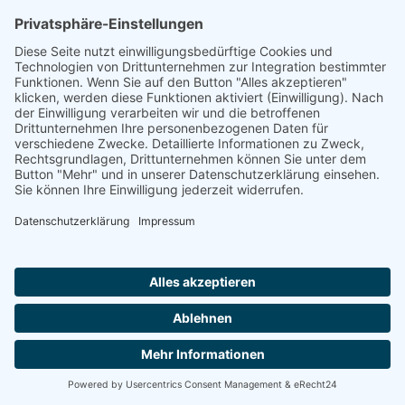
Hufeland-Haus
60389 FRANKFURT AM MAIN