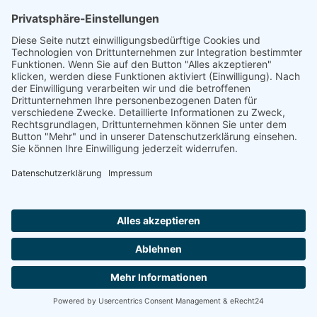
Seniorenresidenz Kleine Breite
38302 WOLFENBÜTTEL