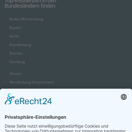
Top-Residenzen in den
Bundesländern finden
Baden-Württemberg
Bayern
Berlin
Brandenburg
Bremen
Hamburg
Hessen
Mecklenburg-Vorpommern
Niedersachsen
Nordrhein-Westfalen
Rheinland-Pfalz
Saarland
Sachsen