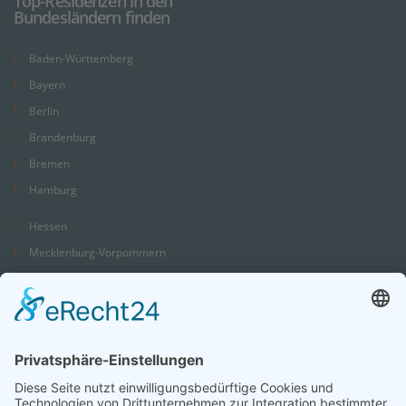
Top-Residenzen in den
Bundesländern finden
Baden-Württemberg
Bayern
Berlin
Brandenburg
Bremen
Hamburg
Hessen
Mecklenburg-Vorpommern
Niedersachsen
Nordrhein-Westfalen
Rheinland-Pfalz
Saarland
Sachsen