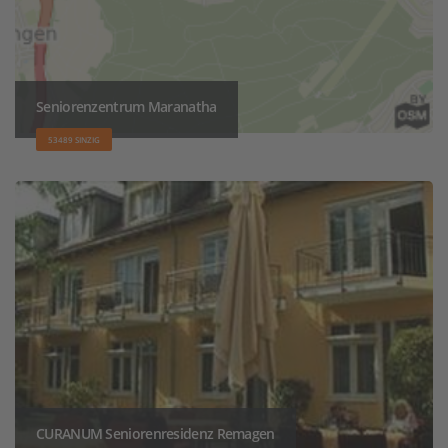
Seniorenzentrum Maranatha
53489 SINZIG
CURANUM Seniorenresidenz Remagen