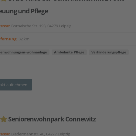
euung und Pflege
esse:
Bornaische Str. 193, 04279 Leipzig
tfernung:
32 km
renwohnungen/-wohnanlage
Ambulante Pflege
Verhinderungspflege
akt aufnehmen
Seniorenwohnpark Connewitz
esse:
Biedermannstr. 40, 04277 Leipzig