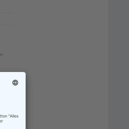
er
n-