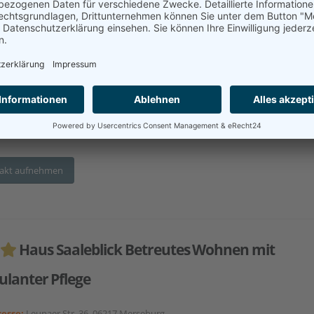
ge Andreasstraße
esse:
Andreasstr. 1-2, 04275 Leipzig
tfernung:
35 km
renwohnungen/-wohnanlage
Ambulante Pflege
akt aufnehmen
Haus Saaleblick Betreutes Wohnen mit
lanter Pflege
esse:
Leunaer Str. 36, 06217 Merseburg