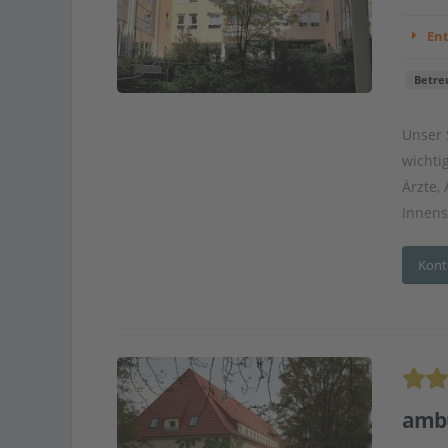
En
Betre
Unser 
wichti
Ärzte,
Innenst
Kont
ambu