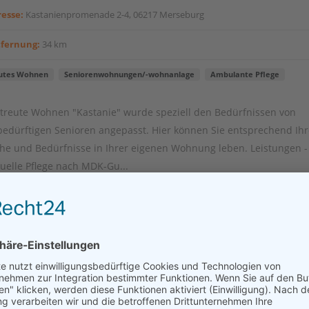
esse:
Kastanienpromenade 2-4, 06217 Merseburg
tfernung:
34 km
utes Wohnen
Seniorenwohnungen/-wohnanlage
Ambulante Pflege
treute Wohnen "Kastanie" wurde speziell den Bedürfnissen von
bedürftigen Senioren angepasst. Hier können Sie entsprechend Ihr
e und Bedürfnisse in Ihrer eigenen Wohnung leben. Leistungen -
duelle Pflege nach MDK-Gu...
akt aufnehmen
Löwenherz Betreutes Wohnen mit 24-Stunde