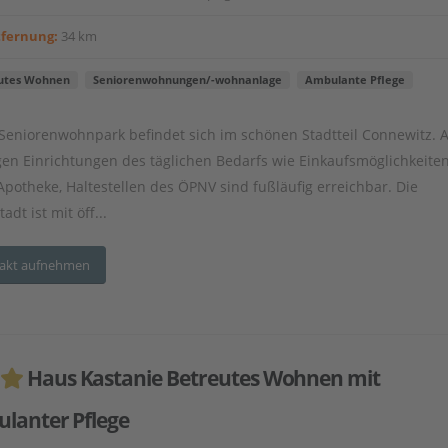
tfernung:
34 km
utes Wohnen
Seniorenwohnungen/-wohnanlage
Ambulante Pflege
Seniorenwohnpark befindet sich im schönen Stadtteil Connewitz. A
gen Einrichtungen des täglichen Bedarfs wie Einkaufsmöglichkeiten
 Apotheke, Haltestellen des ÖPNV sind fußläufig erreichbar. Die
adt ist mit öff...
akt aufnehmen
Haus Kastanie Betreutes Wohnen mit
lanter Pflege