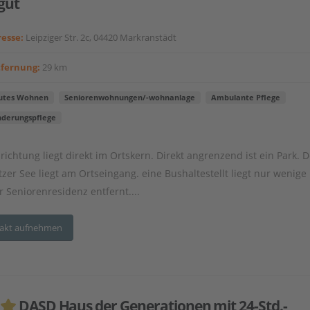
gut
esse:
Leipziger Str. 2c, 04420 Markranstädt
tfernung:
29 km
utes Wohnen
Seniorenwohnungen/-wohnanlage
Ambulante Pflege
nderungspflege
nrichtung liegt direkt im Ortskern. Direkt angrenzend ist ein Park. D
tzer See liegt am Ortseingang. eine Bushaltestellt liegt nur wenige
r Seniorenresidenz entfernt....
akt aufnehmen
DASD Haus der Generationen mit 24-Std.-