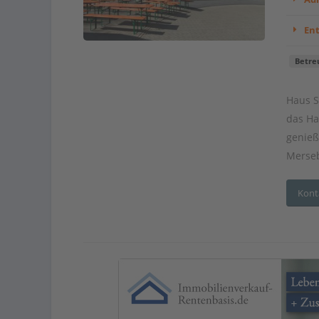
En
Betre
Haus S
das Ha
genieß
Merseb
Kont