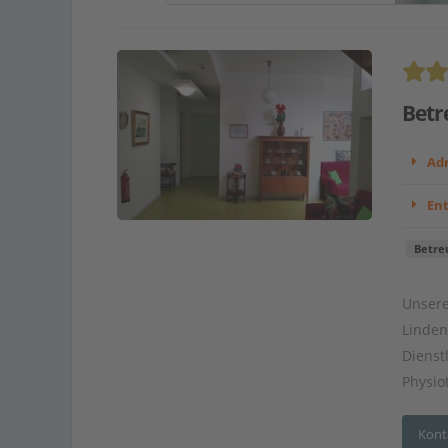
Betr
Adr
En
Betre
Unsere
Linden
Dienst
Physiot
Kont