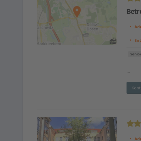
Betr
Adr
En
Senio
...
Kont
Adr