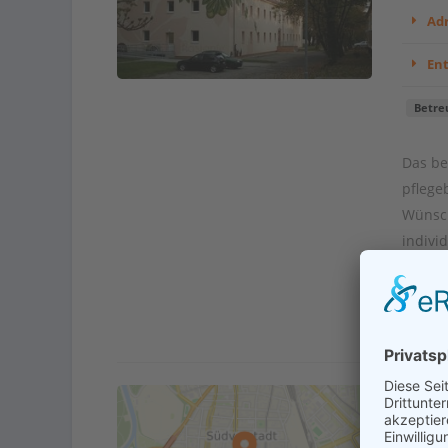
Adr
En
Betre
Das be
pflege
Wünsch
indivi
Kont