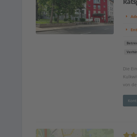
Rats
Adr
En
Betre
Verhi
Die Ei
Kulkwi
von de
Kont