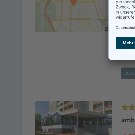
Pfle
Adr
En
Senio
...
Kont
ambu
Adr