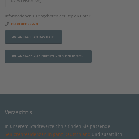
07985 Elsterberg
Informationen zu Angeboten der Region unter
0800 800 666 0
ANFRAGE AN DAS HAUS
ANFRAGE AN EINRICHTUNGEN DER REGION
Verzeichnis
In unserem Städteverzeichnis finden Sie passende
Seniorenresidenzen in ganz Deutschland
und zusätzlich