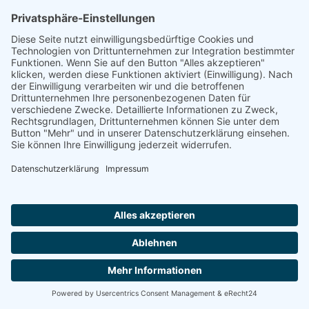
Kronberger Golfplatz, die Parkanlagen des berühmten Schlosshotels,
den Taunus sowie die Skyline von Frankfurt. Das Foyer...
Kontakt aufnehmen
Pro Seniore Residenz Bad Bergzabern
Adresse:
Steinfelder Str. 44-46, 76887 Bad Bergzabern