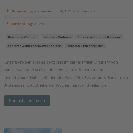
Adresse:
Oggersheimer Str. 38, 67112 Mutterstadt
Entfernung:
21 km
Betreutes Wohnen
Premium-Wohnen
Service-Wohnen in Residenz
Seniorenwohnungen/-wohnanlage
separater Pflegebereich
Unsere Pro Seniore Residenz liegt im barrierefreien Ortskern von
Mutterstadt und verfügt über eine gute Infrastruktur. In
unmittelbarer Nähe befinden sich Geschäfte, Restaurants, Banken, ein
Ärztehaus mit Apotheke, der Wochenmarkt und vieles meh...
Kontakt aufnehmen