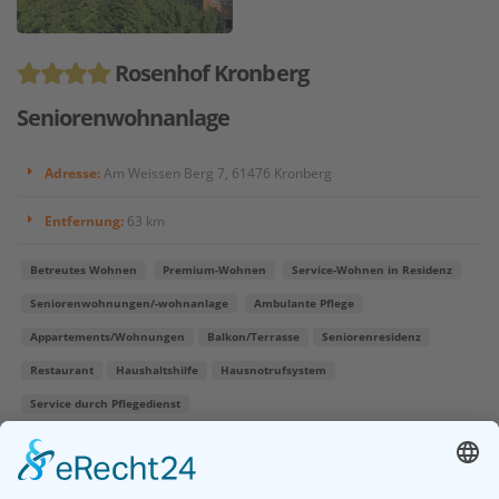
Rosenhof Kronberg
Seniorenwohnanlage
Adresse:
Am Weissen Berg 7, 61476 Kronberg
Entfernung:
63 km
Betreutes Wohnen
Premium-Wohnen
Service-Wohnen in Residenz
Seniorenwohnungen/-wohnanlage
Ambulante Pflege
Appartements/Wohnungen
Balkon/Terrasse
Seniorenresidenz
Restaurant
Haushaltshilfe
Hausnotrufsystem
Service durch Pflegedienst
Der Rosenhof Kronberg liegt im reizvollen Ortsteil Schönberg und
bietet seinen Bewohnern einen bezaubernden Ausblick auf den