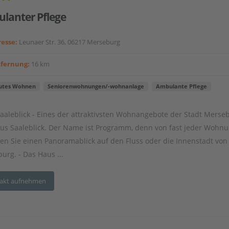
lanter Pflege
esse:
Leunaer Str. 36, 06217 Merseburg
tfernung:
16 km
utes Wohnen
Seniorenwohnungen/-wohnanlage
Ambulante Pflege
aaleblick - Eines der attraktivsten Wohnangebote der Stadt Merseb
us Saaleblick. Der Name ist Programm, denn von fast jeder Wohn
en Sie einen Panoramablick auf den Fluss oder die Innenstadt von
urg. - Das Haus ...
akt aufnehmen