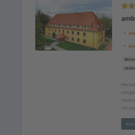
ambu
Adr
En
Betre
Senio
Merseb
ruhige
Hochsc
infras
Kont