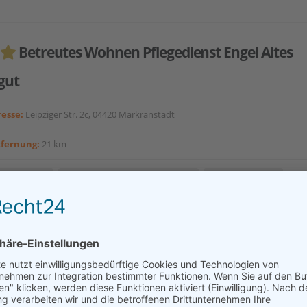
Betreutes Wohnen Pflegedienst Engel Altes
gut
esse:
Leipziger Str. 2c, 04420 Markranstädt
tfernung:
21 km
utes Wohnen
Seniorenwohnungen/-wohnanlage
Ambulante Pflege
nderungspflege
nrichtung liegt direkt im Ortskern. Direkt angrenzend ist ein Park. D
tzer See liegt am Ortseingang. eine Bushaltestellt liegt nur wenige
r Seniorenresidenz entfernt....
akt aufnehmen