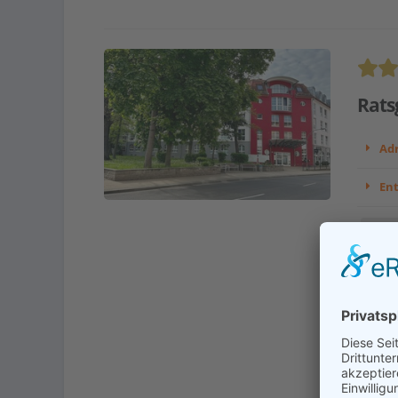
Rats
Adr
En
Betre
Verhi
Die Ei
Kulkwi
von de
Kont