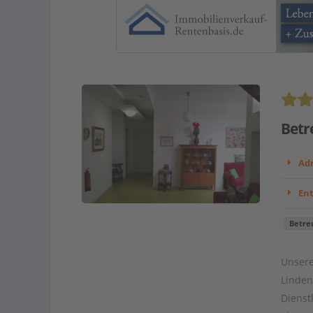
Betr
Adr
En
Betre
Unsere
Linden
Dienst