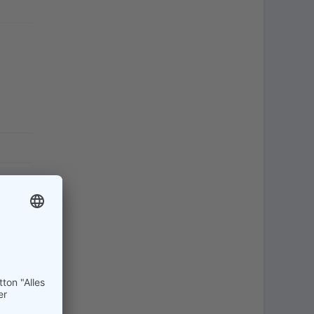
er
 Meter