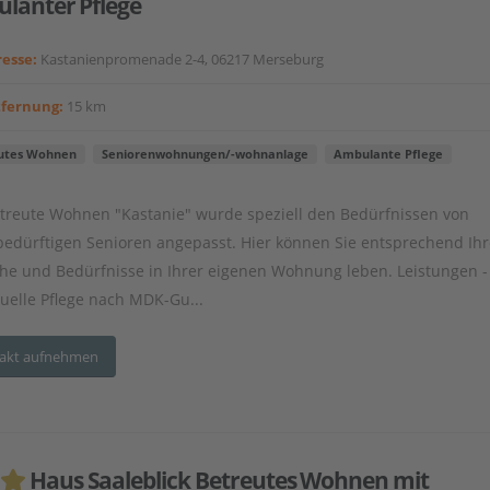
lanter Pflege
esse:
Kastanienpromenade 2-4, 06217 Merseburg
tfernung:
15 km
utes Wohnen
Seniorenwohnungen/-wohnanlage
Ambulante Pflege
treute Wohnen "Kastanie" wurde speziell den Bedürfnissen von
bedürftigen Senioren angepasst. Hier können Sie entsprechend Ihr
e und Bedürfnisse in Ihrer eigenen Wohnung leben. Leistungen -
duelle Pflege nach MDK-Gu...
akt aufnehmen
Haus Saaleblick Betreutes Wohnen mit