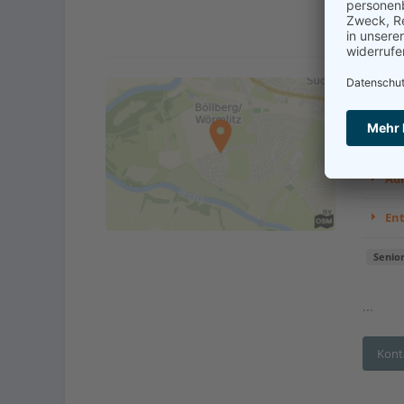
Ange
Adr
En
Senio
...
Kont