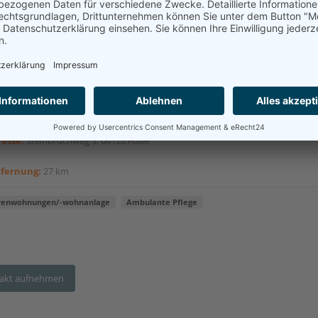
Betreutes Wohnen Häusliche Krankenpflege
la Wiesener
esse:
Steinbruchweg 3, 06128 Halle
tfernung:
27 km
renwohnungen/-wohnanlage
Ambulante Pflege
akt aufnehmen