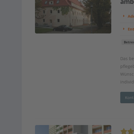
ambu
Adr
En
Betre
Das be
pflege
Wünsch
indivi
Kont