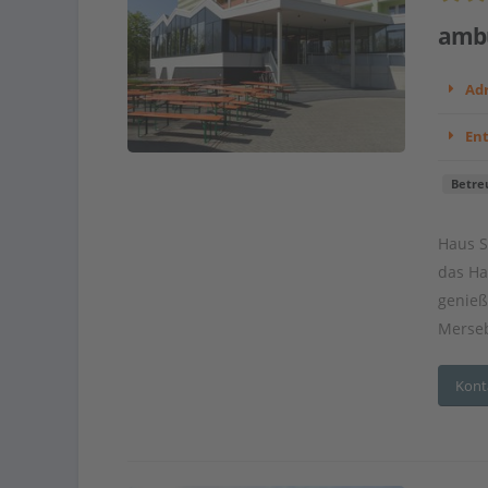
ambu
Adr
En
Betre
Haus S
das Ha
genieß
Merseb
Kont