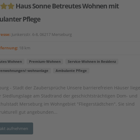
Haus Sonne Betreutes Wohnen mit
lanter Pflege
esse:
Junkersstr. 6-8, 06217 Merseburg
tfernung:
18 km
utes Wohnen
Premium-Wohnen
Service-Wohnen in Residenz
renwohnungen/-wohnanlage
Ambulante Pflege
urg - Stadt der Zaubersprüche Unsere barrierefreien Häuser liege
r Siedlungslage am Stadtrand der geschichtsträchtigen Dom- und
hulstadt Merseburg im Wohngebiet "Fliegerstädtchen". Sie sind
trukturell gut angebunden...
akt aufnehmen