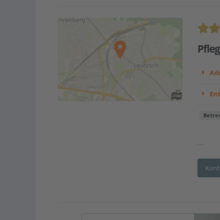
Pfle
Adr
En
Betre
...
Kont