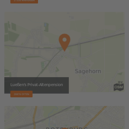
27356 WAFFENSEN
Lueßen's Privat-Altenpension
28876 OYTEN