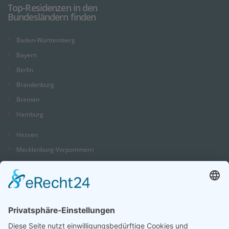
Top-Residenzen in den
Bundesländern finden
Baden-Württemberg
Bayern
Berlin
Brandenburg
Bremen
Hamburg
Hessen
Mecklenburg-Vorpommern
Niedersachsen
Nordrhein-Westfalen
Rheinland-Pfalz
Saarland