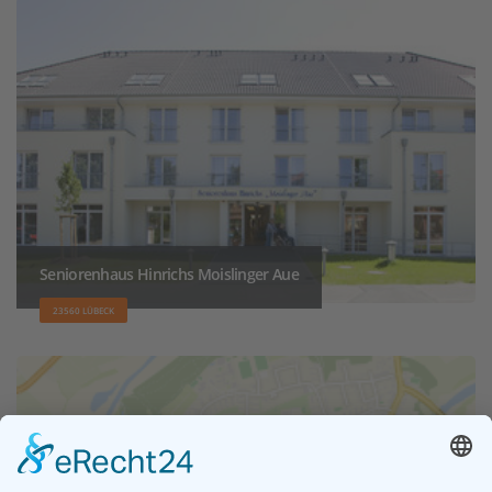
Seniorenhaus Hinrichs Moislinger Aue
23560 LÜBECK