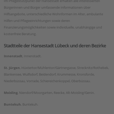
Im Pflegestützpunkt der Hansestadt erhalten alle interessierten
Bürgerinnen und Bürger umfassende Informationen über
Hilfsangebote, unterschiedliche Wohnformen im Alter, ambulante
Hilfen und Pflegeeinrichtungen sowie deren
Finanzierungsmöglichkeiten sowie individuelle, unabhängige und
kostenfreie Beratung.
Stadtteile der Hansestadt Lübeck und deren Bezirke
Innenstadt
, Innenstadt.
St. Jürgen
, Hüxtertor/Mühlentor/Gärtnergasse, Strecknitz/Rothebek,
Blankensee, Wulfsdorf, Beidendorf, Krummesse, Kronsforde,
Niederbüssau, Vorrade, Schiereichenkoppel, Oberbüssau.
Moisling
, Niendorf/Moorgarten, Reecke, Alt-Moisling/Genin.
Buntekuh
, Buntekuh.