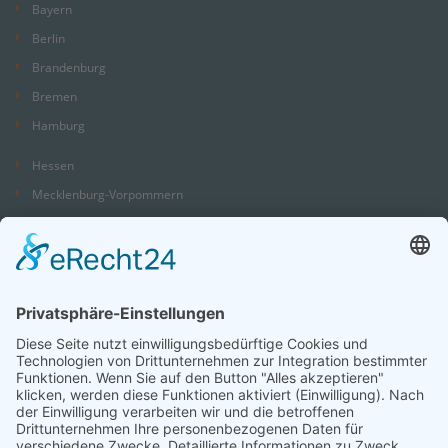
Bayern
Berlin
Brandenburg
Bremen
Hamburg
Hessen
Mecklenburg-Vorpommern
Niedersachsen
Nordrhein-Westfalen
Rheinland-Pfalz
Saarland
Sachsen
Sachsen-Anhalt
Schleswig-Holstein
Thüringen