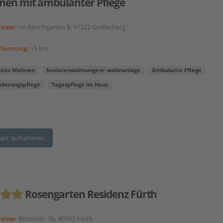
en mit ambulanter Pflege
esse:
Im Kirschgarten 8, 91322 Gräfenberg
tfernung:
15 km
utes Wohnen
Seniorenwohnungen/-wohnanlage
Ambulante Pflege
nderungspflege
Tagespflege im Haus
akt aufnehmen
Rosengarten Residenz Fürth
esse:
Rosenstr. 16, 90762 Fürth