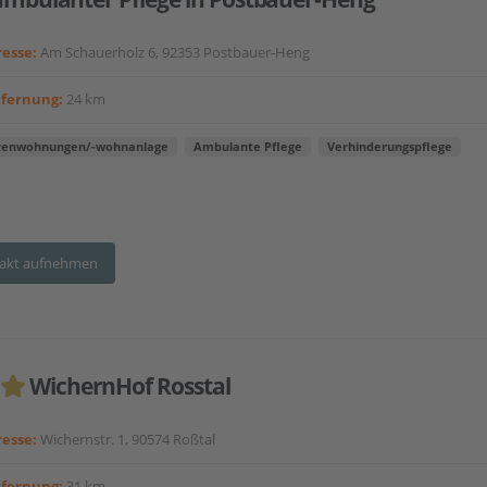
esse:
Am Schauerholz 6, 92353 Postbauer-Heng
tfernung:
24 km
renwohnungen/-wohnanlage
Ambulante Pflege
Verhinderungspflege
akt aufnehmen
WichernHof Rosstal
esse:
Wichernstr. 1, 90574 Roßtal
tfernung:
31 km