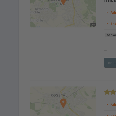
Adr
En
Senio
...
Kont
Adr
En