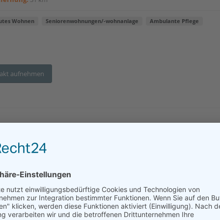
utes Wohnen
Seniorenwohnungen/-wohnanlage
Ambulante Pflege
akt aufnehmen
CASA DORO Haus am Schirnitzbach Kemnat
eutes Wohnen mit ambulanter Pflege
esse:
Hinter dem Kloster 12, 95478 Kemnath
tfernung:
60 km
utes Wohnen
Seniorenwohnungen/-wohnanlage
Ambulante Pflege