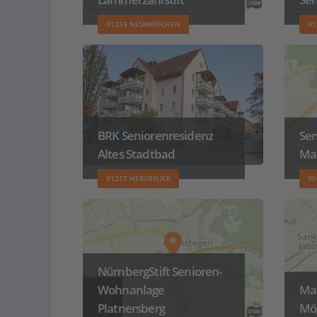
91233 NEUNKIRCHEN
91
BRK Seniorenresidenz
Se
Altes Stadtbad
Ma
91217 HERSBRUCK
90
NürnbergStift Senioren-
Wohnanlage
Ma
Platnersberg
Mö