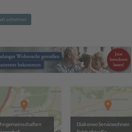
akt aufnehmen
hngemeinschaften
Diakoneo Servicwohnen
iorenhof
Rehhofstraße