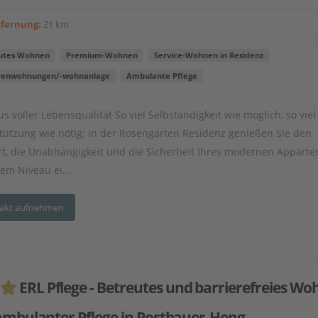
tfernung:
21 km
utes Wohnen
Premium-Wohnen
Service-Wohnen in Residenz
renwohnungen/-wohnanlage
Ambulante Pflege
s voller Lebensqualität So viel Selbständigkeit wie möglich, so viel
tützung wie nötig: In der Rosengarten Residenz genießen Sie den
t, die Unabhängigkeit und die Sicherheit Ihres modernen Appart
dem Niveau ei...
akt aufnehmen
ERL Pflege - Betreutes und barrierefreies W
ambulanter Pflege in Postbauer-Heng