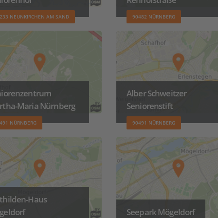
233 NEUNKIRCHEN AM SAND
90482 NÜRNBERG
niorenzentrum
Alber Schweitzer
rtha-Maria Nürnberg
Seniorenstift
491 NÜRNBERG
90491 NÜRNBERG
thilden-Haus
geldorf
Seepark Mögeldorf