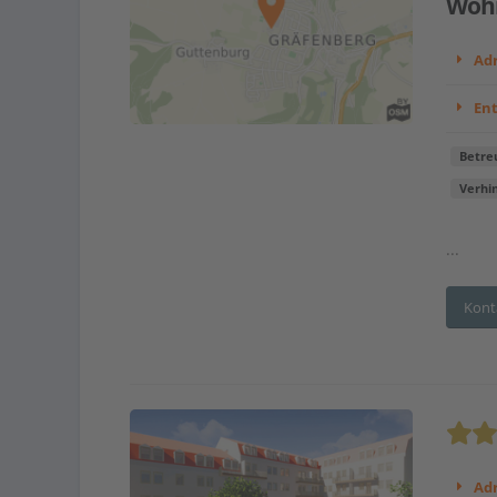
Wohn
Adr
En
Betre
Verhi
...
Kont
Adr