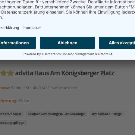
nderungspflege
Tagespflege im Haus
akt aufnehmen
advita Haus Am Königsberger Platz
esse:
Berliner Str. 49, 91438 Bad Windsheim
tfernung:
63 km
utes Wohnen
Seniorenwohnungen/-wohnanlage
Ambulante Pflege
nderungspflege