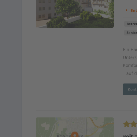
En
Betre
Senio
Ein Hau
Unters
Komfor
– auf 
Kont
mit 