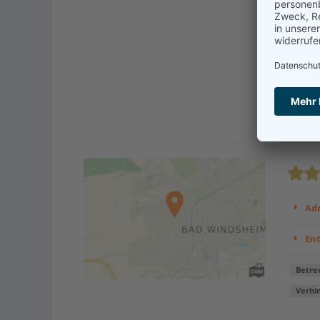
Verhi
...
Kont
Adr
En
Betre
Verhi