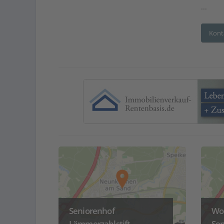
...
Kont
Seniorenhof
Wo
Lämmerzahlstift
Sen