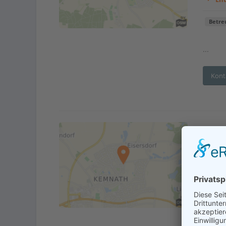
Betre
...
Kont
Betr
Adr
En
Betre