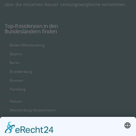
über die einzelnen Häuser Leistungsvergleiche vornehmen.
Top-Residenzen in den
Bundesländern finden
Baden-Württemberg
Bayern
Berlin
Brandenburg
Bremen
Hamburg
Hessen
Mecklenburg-Vorpommern
Niedersachsen
Nordrhein-Westfalen