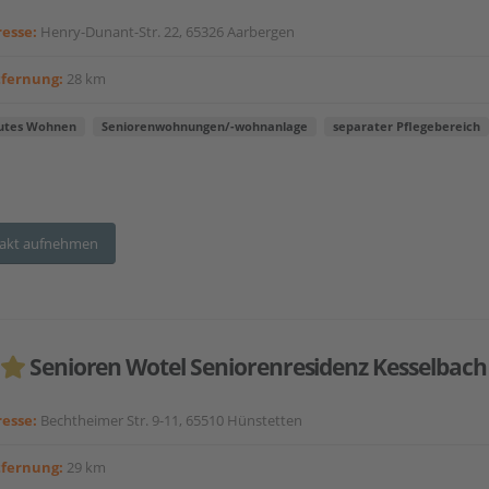
esse:
Henry-Dunant-Str. 22, 65326 Aarbergen
tfernung:
28 km
utes Wohnen
Seniorenwohnungen/-wohnanlage
separater Pflegebereich
akt aufnehmen
Senioren Wotel Seniorenresidenz Kesselbach
esse:
Bechtheimer Str. 9-11, 65510 Hünstetten
tfernung:
29 km