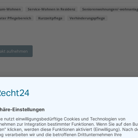
ium-Wohnen
Service-Wohnen in Residenz
Seniorenwohnungen/-wohnanla
ater Pflegebereich
Kurzzeitpflege
Verhinderungspflege
akt aufnehmen
BELLEVITA Seniorenresidenz
esse:
Salinenstr. 145-147, 55543 Bad Kreuznach
tfernung:
22 km
utes Wohnen
Seniorenwohnungen/-wohnanlage
Ambulante Pflege