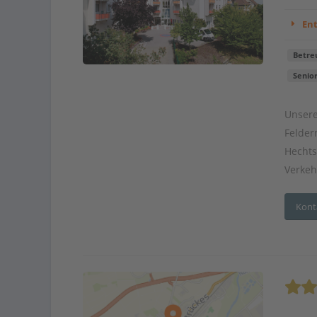
En
Betre
Senio
Unsere
Felder
Hechts
Verkehr
Kont