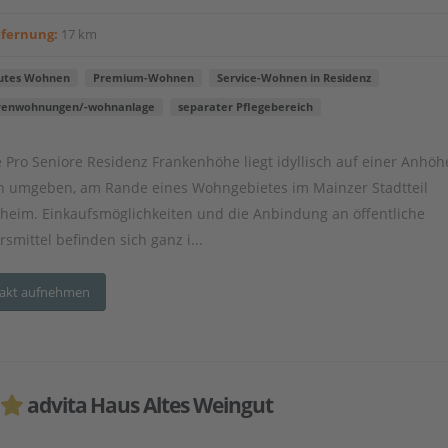
tfernung:
17 km
utes Wohnen
Premium-Wohnen
Service-Wohnen in Residenz
renwohnungen/-wohnanlage
separater Pflegebereich
 Pro Seniore Residenz Frankenhöhe liegt idyllisch auf einer Anhöh
n umgeben, am Rande eines Wohngebietes im Mainzer Stadtteil
heim. Einkaufsmöglichkeiten und die Anbindung an öffentliche
smittel befinden sich ganz i...
akt aufnehmen
advita Haus Altes Weingut