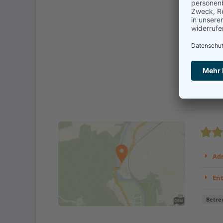
Weil i
werden
Indivi
erwart
Kont
Adr
En
Betre