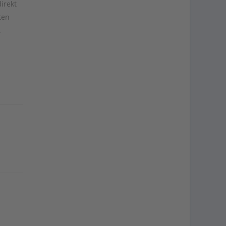
irekt
ten
.