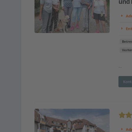
und 
Adr
En
Betre
Verhi
...
Kont
Adr