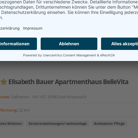
ch es mir verdient habe. Im Bellevita können Sie Ihre Wünsche wah
 lassen. Bereits vom ersten Moment an überzeugt das Haus mit
dualität und Charme: Ganz im Stil eines Kreuzfahrtschiffs gehalten,
en Sie hier Ihr Sonnendeck...
akt aufnehmen
Elisabeth Bauer Apartmenthaus BelleVita
esse:
Salinenstr. 145-147, 55543 Bad Kreuznach
tfernung:
22 km
utes Wohnen
Seniorenwohnungen/-wohnanlage
Ambulante Pflege