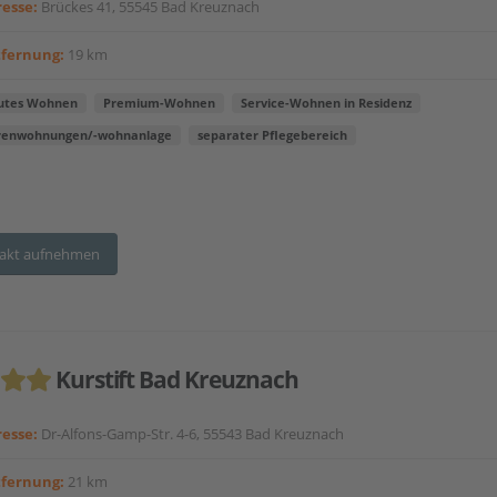
esse:
Brückes 41, 55545 Bad Kreuznach
tfernung:
19 km
utes Wohnen
Premium-Wohnen
Service-Wohnen in Residenz
renwohnungen/-wohnanlage
separater Pflegebereich
akt aufnehmen
Kurstift Bad Kreuznach
esse:
Dr-Alfons-Gamp-Str. 4-6, 55543 Bad Kreuznach
tfernung:
21 km