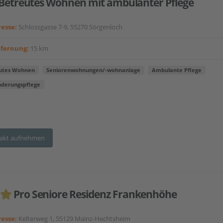
Betreutes Wohnen mit ambulanter Pflege
esse:
Schlossgasse 7-9, 55270 Sörgenloch
tfernung:
15 km
utes Wohnen
Seniorenwohnungen/-wohnanlage
Ambulante Pflege
nderungspflege
akt aufnehmen
Pro Seniore Residenz Frankenhöhe
esse:
Kelterweg 1, 55129 Mainz-Hechtsheim