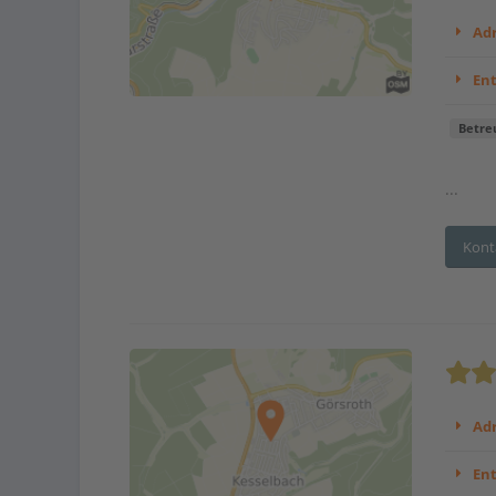
Adr
En
Betre
...
Kont
Adr
En