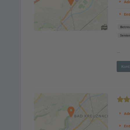
Adr
En
Betre
Senio
...
Kont
Adr
En