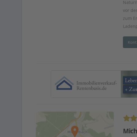
Naturn
vor de
zum En
Ladenp
Kont
Mich