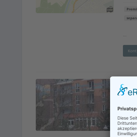
Prem
separ
...
Kont
Adr
En
Betre