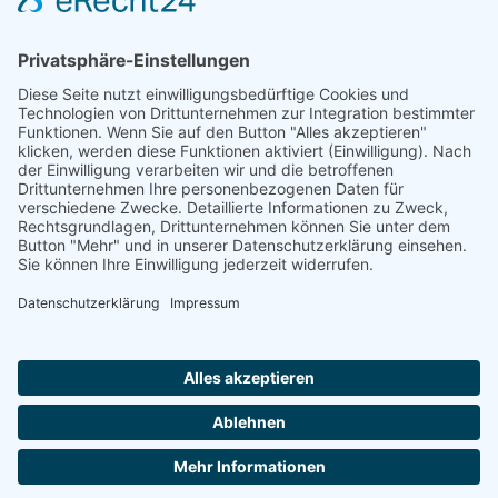
Rheinland-Pfalz
Saarland
Sachsen
Sachsen-Anhalt
Schleswig-Holstein
Thüringen
Ein Portal der
ProAgeMedia GmbH & Co. KG
.
Informationen für Anbieter
Nutzungsbedingungen
Datenschutz
Impressum