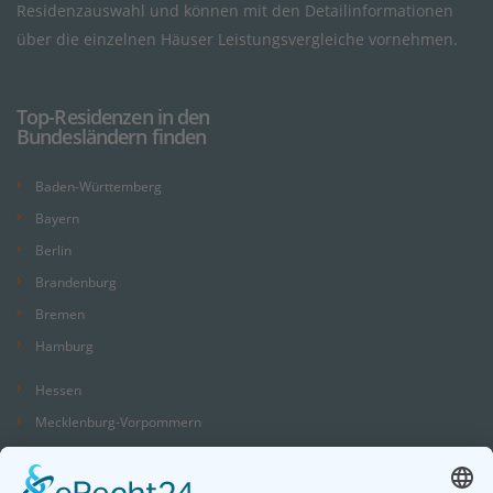
Residenzauswahl und können mit den Detailinformationen
über die einzelnen Häuser Leistungsvergleiche vornehmen.
Top-Residenzen in den
Bundesländern finden
Baden-Württemberg
Bayern
Berlin
Brandenburg
Bremen
Hamburg
Hessen
Mecklenburg-Vorpommern
Niedersachsen
Nordrhein-Westfalen