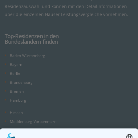
Residenzauswahl und können mit den Detailinformationen
über die einzelnen Häuser Leistungsvergleiche vornehmen.
Top-Residenzen in den
Bundesländern finden
Baden-Württemberg
Bayern
Berlin
Brandenburg
Bremen
Hamburg
Hessen
Mecklenburg-Vorpommern
Niedersachsen