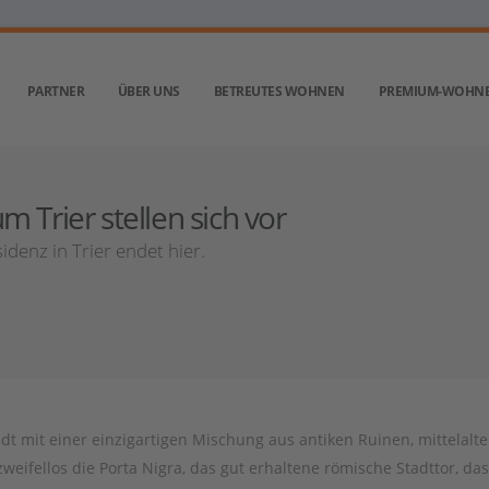
PARTNER
ÜBER UNS
BETREUTES WOHNEN
PREMIUM-WOHN
 Trier stellen sich vor
denz in Trier endet hier.
tadt mit einer einzigartigen Mischung aus antiken Ruinen, mittelalte
eifellos die Porta Nigra, das gut erhaltene römische Stadttor, das