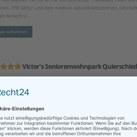
rant „THE GRILL“ und dem medicus Gesundheitszentrum. Geschäf
en Bedarfs si...
akt aufnehmen
Victor's Seniorenwohnpark Quierschie
esse:
Fischbacher Str. 106, 66287 Quierschied
tfernung:
56 km
utes Wohnen
Premium-Wohnen
Service-Wohnen in Residenz
renwohnungen/-wohnanlage
Ambulante Pflege