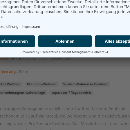
akt aufnehmen
Pro Seniore Residenz Cochem
esse:
Im Brühl 12-14, 56812 Cochem-Sehl
tfernung:
58 km
utes Wohnen
Premium-Wohnen
Service-Wohnen in Residenz
renwohnungen/-wohnanlage
separater Pflegebereich
em ruhigen Wohngebiet im idyllischen Stadtteil Cochem-Sehl, mit
schönem Blick auf die Mosel, die Weinberge und die Reichsburg 
, liegt unsere Pro Seniore Residenz. Das Moselufer ist in nur wen