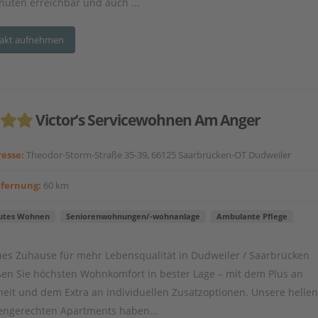
uten erreichbar und auch ...
akt aufnehmen
Victor’s Servicewohnen Am Anger
esse:
Theodor-Storm-Straße 35-39, 66125 Saarbrücken-OT Dudweiler
tfernung:
60 km
utes Wohnen
Seniorenwohnungen/-wohnanlage
Ambulante Pflege
ues Zuhause für mehr Lebensqualität in Dudweiler / Saarbrücken
en Sie höchsten Wohnkomfort in bester Lage – mit dem Plus an
heit und dem Extra an individuellen Zusatzoptionen. Unsere hellen
engerechten Apartments haben...