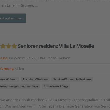
chen Lage im Grünen, ...
akt aufnehmen
Seniorenresidenz Villa La Moselle
esse:
Brückenstr. 27+29, 56841 Traben-Trarbach
tfernung:
41 km
utes Wohnen
Premium-Wohnen
Service-Wohnen in Residenz
renwohnungen/-wohnanlage
Ambulante Pflege
 wo andere Urlaub machen Villa La Moselle - Lebensqualität in Tra
ch Wie möchten wir im Alter leben? Die neue Generation von Seni