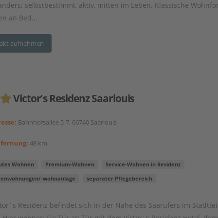
anders: selbstbestimmt, aktiv, mitten im Leben. Klassische Wohnf
en an Bed...
akt aufnehmen
Victor's Residenz Saarlouis
esse:
Bahnhofsallee 5-7, 66740 Saarlouis
tfernung:
48 km
utes Wohnen
Premium-Wohnen
Service-Wohnen in Residenz
renwohnungen/-wohnanlage
separater Pflegebereich
ctor´s Residenz befindet sich in der Nähe des Saarufers im Stadttei
 Hier wohnen Sie Tür an Tür mit dem Victor´s Residenz Hotel, dem