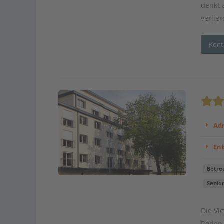
denkt 
verlier
Kont
Adr
En
Betre
Senio
Die Vi
Roden.