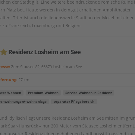
hen der Stadt gilt. Eine weitere beeindruckende römische Ruine i
ern Platz bot. Heute werden in dem gut erhaltenen Amphitheater
ten. Trier ist auch die liebenswerte Stadt an der Mosel mit einer
e zu Frankreich, Luxemburg und Belgien.
Residenz Losheim am See
esse:
Zum Stausee 82, 66679 Losheim am See
tfernung:
27 km
utes Wohnen
Premium-Wohnen
Service-Wohnen in Residenz
renwohnungen/-wohnanlage
separater Pflegebereich
und idyllisch liegt unsere Residenz Losheim am See mitten im grü
ark Saar-Hunsrück – nur 200 Meter vom Stausee Losheim entfernt.
n in unserer Residenz einen gehobenen Landhausstil, passend zur