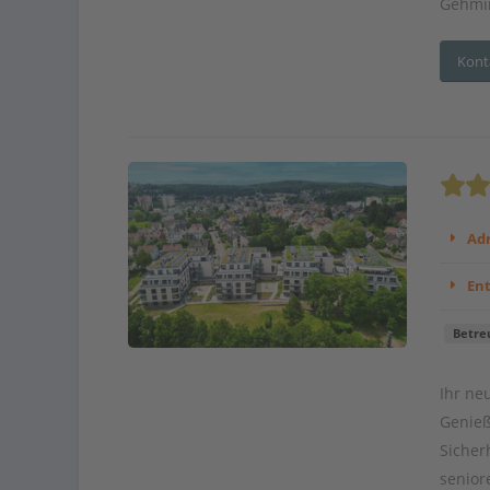
Gehmin
Kont
Adr
En
Betre
Ihr ne
Genieß
Sicher
senior