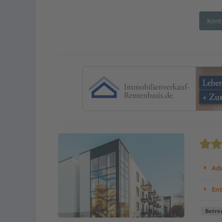
Kont
Adr
En
Betre