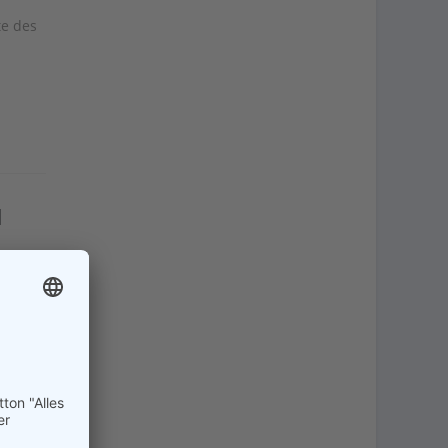
te des
d