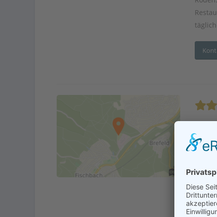
Restau
täglich
Kont
Adr
En
Betre
Senio
...