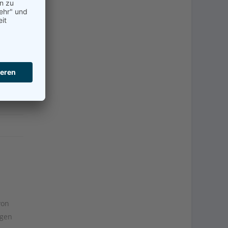
von
igen