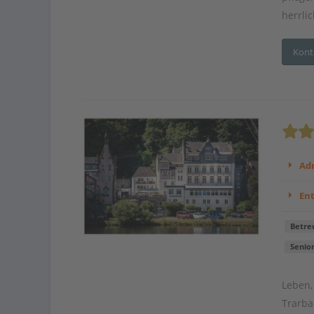
herrli
Kont
Adr
En
Betre
Senio
Leben,
Trarba