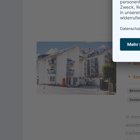
Kont
Adr
En
Betre
Senio
In ein
wunder
Cochem