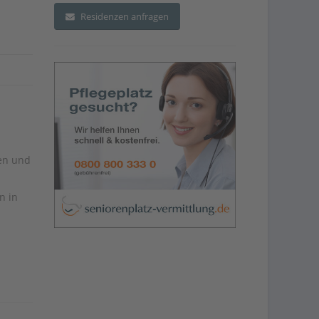
Residenzen anfragen
en und
n in