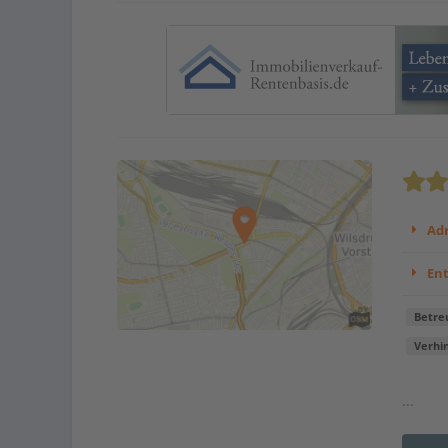
Adr
En
Betre
Verhi
...