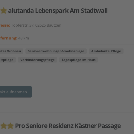
aiutanda Lebenspark Am Stadtwall
esse:
Töpferstr. 37, 02625 Bautzen
tfernung:
48 km
utes Wohnen
Seniorenwohnungen/-wohnanlage
Ambulante Pflege
itpflege
Verhinderungspflege
Tagespflege im Haus
akt aufnehmen
Pro Seniore Residenz Kästner Passage