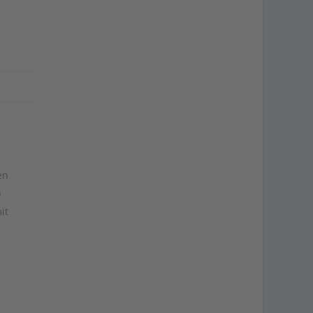
en
o
it