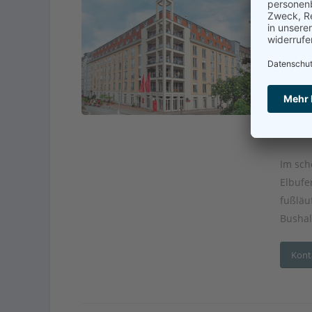
Adr
En
Betre
Senio
Im sch
Elbufe
fußläu
Bushalt
Kont