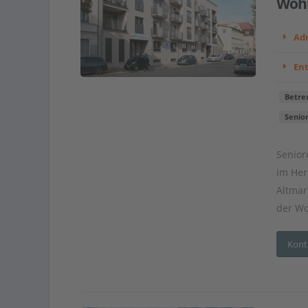
Wohn
Adr
En
Betre
Senio
Senior
im Her
Altmar
der Wo
Kont