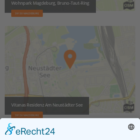
Wohnpark Magdeburg, Bruno-Taut-Ring
39130 MAGDEBURG
Vitanas Residenz Am Neustädter See
39126 MAGDEBURG