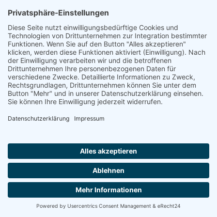
Wohnpark Magdeburg, Hans-Grade-Straße
39130 MAGDEBURG