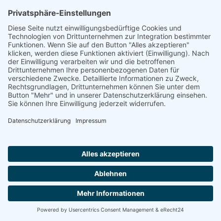
AWO Seniorenzentrum Aken
06385 AKEN