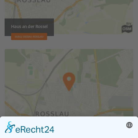
Haus an der Rossel
06862 DESSAU-ROSSLAU
Amtsmühle Roßlau
06862 DESSAU-ROSSLAU