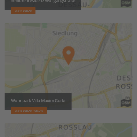
Seniorenresidenz Wolfgangstraße
06844 DESSAU
Wohnpark Villa Maxim Gorki
06846 DESSAU-ROSSLAU