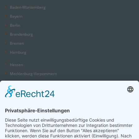
Baden-Württemberg
Bayern
Berlin
Brandenburg
Bremen
Hamburg
Hessen
Mecklenburg-Vorpommern
Niedersachsen
Nordrhein-Westfalen
Rheinland-Pfalz
Saarland
Sachsen
Sachsen-Anhalt