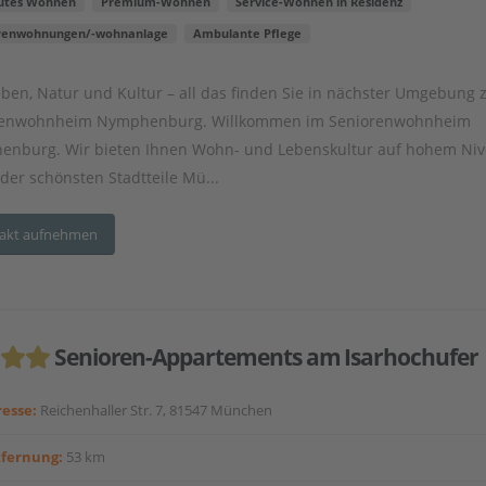
utes Wohnen
Premium-Wohnen
Service-Wohnen in Residenz
renwohnungen/-wohnanlage
Ambulante Pflege
eben, Natur und Kultur – all das finden Sie in nächster Umgebung
renwohnheim Nymphenburg. Willkommen im Seniorenwohnheim
nburg. Wir bieten Ihnen Wohn- und Lebenskultur auf hohem Niv
der schönsten Stadtteile Mü...
akt aufnehmen
Senioren-Appartements am Isarhochufer
esse:
Reichenhaller Str. 7, 81547 München
tfernung:
53 km