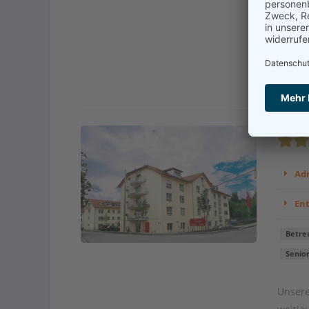
...
Kont
Adr
En
Betre
Senio
Unsere