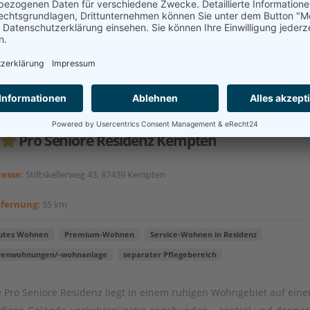
akt aufnehmen
Pro Seniore Residenz Kempten
esse:
Stiftskellerweg 43, 87439 Kempten
tfernung:
55 km
utes Wohnen
Premium-Wohnen
Service-Wohnen in Residenz
renwohnungen/-wohnanlage
separater Pflegebereich
 Pro Seniore Residenz liegt in einem ruhigen Wohngebiet auf ein