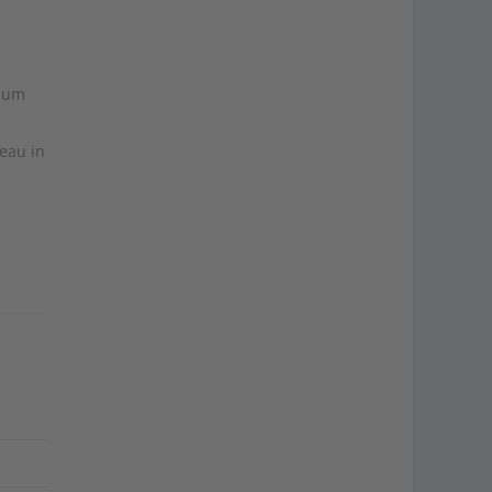
 zum
eau in