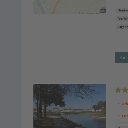
Senio
Verhi
Eigen
...
Kont
Adr
En