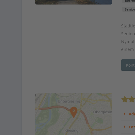
Betre
Senio
Stadtl
Senio
Nymphe
einem 
Kont
Adr
En