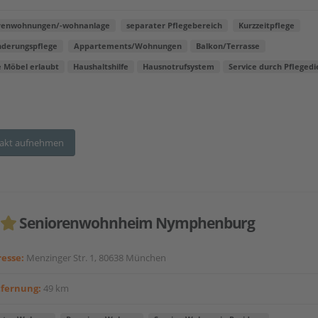
renwohnungen/-wohnanlage
separater Pflegebereich
Kurzzeitpflege
nderungspflege
Appartements/Wohnungen
Balkon/Terrasse
e Möbel erlaubt
Haushaltshilfe
Hausnotrufsystem
Service durch Pflegedi
akt aufnehmen
Seniorenwohnheim Nymphenburg
esse:
Menzinger Str. 1, 80638 München
tfernung:
49 km