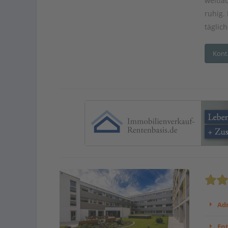
weitlä
ruhig.
täglic
Kont
Adr
En