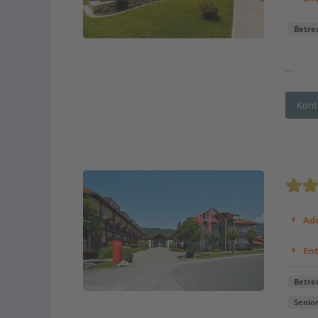
Betre
...
Kont
Adr
En
Betre
Senio