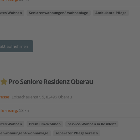
utes Wohnen
Seniorenwohnungen/-wohnanlage
Ambulante Pflege
akt aufnehmen
Pro Seniore Residenz Oberau
esse:
Loisachauenstr. 5, 82496 Oberau
tfernung:
58 km
utes Wohnen
Premium-Wohnen
Service-Wohnen in Residenz
renwohnungen/-wohnanlage
separater Pflegebereich