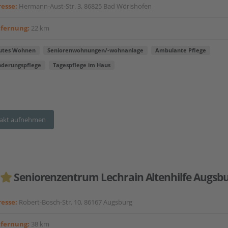
esse:
Hermann-Aust-Str. 3, 86825 Bad Wörishofen
tfernung:
22 km
utes Wohnen
Seniorenwohnungen/-wohnanlage
Ambulante Pflege
nderungspflege
Tagespflege im Haus
akt aufnehmen
Seniorenzentrum Lechrain Altenhilfe Augsb
esse:
Robert-Bosch-Str. 10, 86167 Augsburg
tfernung:
38 km