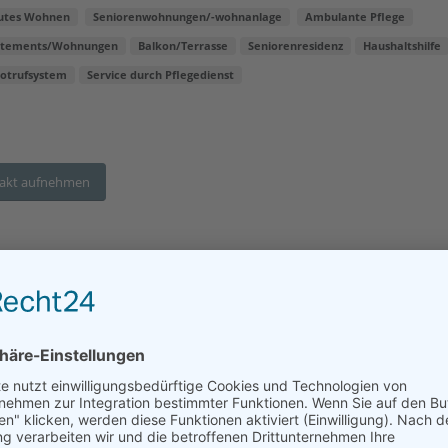
utes Wohnen
Seniorenwohnungen/-wohnanlage
Ambulante Pflege
rtements/Wohnungen
Balkon/Terrasse
Seniorenresidenz
Haushaltshilfe
otrufsystem
Service durch Pflegedienst
akt aufnehmen
Wohnstift am Entenbach
esse:
Entenbachstr. 29, 81541 München
tfernung:
53 km
utes Wohnen
Seniorenwohnungen/-wohnanlage
separater Pflegebereich