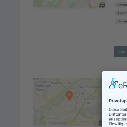
Betre
Appa
Hausn
...
Kont
Adr
En
Betre