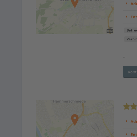
Adr
En
Betre
Verhi
...
Kont
Adr
En