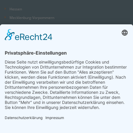
Hessen
Mecklenburg-Vorpommern
Niedersachsen
Nordrhein-Westfalen
Rheinland-Pfalz
Saarland
Sachsen
Sachsen-Anhalt
Schleswig-Holstein
Thüringen
Sie suchen einen Platz in einer Seniorenresidenz?