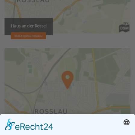
Haus an der Rossel
06862 DESSAU-ROSSLAU
Amtsmühle Roßlau
06862 DESSAU-ROSSLAU