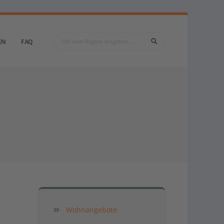
EN
FAQ
Wohnangebote