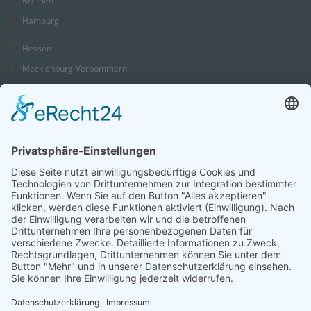
Hamburg
Hessen
Mecklenburg-Vorpommern
Niedersachsen
Nordrhein-Westfalen
Rheinland-Pfalz
Saarland
Sachsen
Sachsen-Anhalt
Schleswig-Holstein
Thüringen