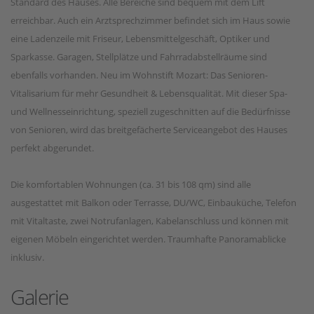
Standard des Hauses. Alle Bereiche sind bequem mit dem Lift
erreichbar. Auch ein Arztsprechzimmer befindet sich im Haus sowie
eine Ladenzeile mit Friseur, Lebensmittelgeschäft, Optiker und
Sparkasse. Garagen, Stellplätze und Fahrradabstellräume sind
ebenfalls vorhanden. Neu im Wohnstift Mozart: Das Senioren-
Vitalisarium für mehr Gesundheit & Lebensqualität. Mit dieser Spa-
und Wellnesseinrichtung, speziell zugeschnitten auf die Bedürfnisse
von Senioren, wird das breitgefächerte Serviceangebot des Hauses
perfekt abgerundet.
Die komfortablen Wohnungen (ca. 31 bis 108 qm) sind alle
ausgestattet mit Balkon oder Terrasse, DU/WC, Einbauküche, Telefon
mit Vitaltaste, zwei Notrufanlagen, Kabelanschluss und können mit
eigenen Möbeln eingerichtet werden. Traumhafte Panoramablicke
inklusiv.
Galerie