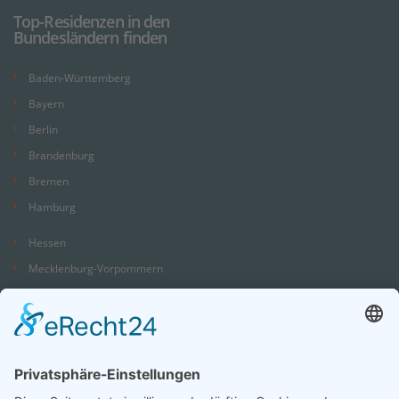
Top-Residenzen in den
Bundesländern finden
Baden-Württemberg
Bayern
Berlin
Brandenburg
Bremen
Hamburg
Hessen
Mecklenburg-Vorpommern
Niedersachsen
Nordrhein-Westfalen
Rheinland-Pfalz
Saarland