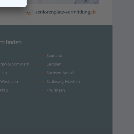
rn finden
Saarland
urg-Vorpommern
Sachsen
hsen
Sachsen-Anhalt
-Westfalen
Schleswig-Holstein
Pfalz
Thüringen