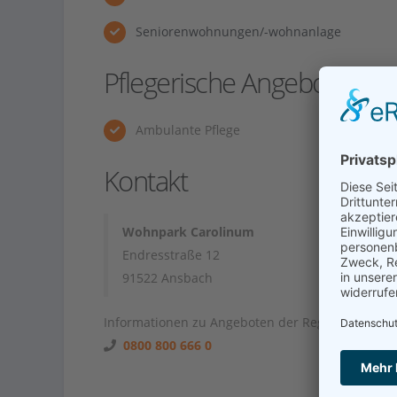
Seniorenwohnungen/-wohnanlage
Pflegerische Angebote
Ambulante Pflege
Kontakt
Wohnpark Carolinum
Endresstraße 12
91522 Ansbach
Informationen zu Angeboten der Region unter
0800 800 666 0