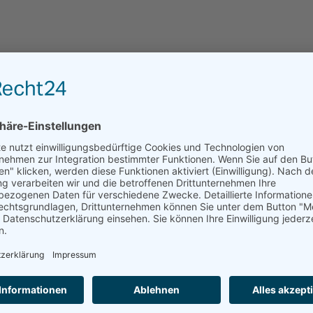
Leider kann das Haus über residenzen.de nicht dire
angefragt werden.
ANFRAGE AN EINRICHTUNGEN DER REGION