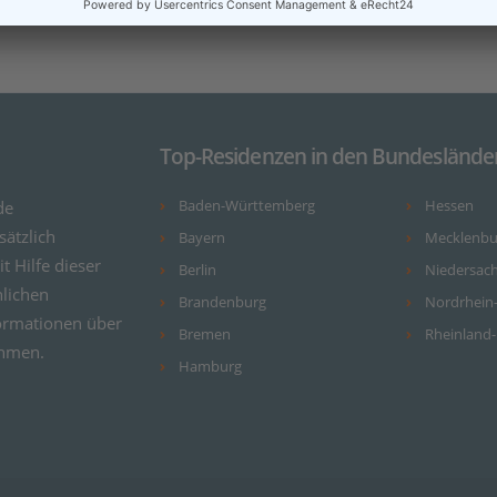
Top-Residenzen in den Bundeslände
de
Baden-Württemberg
Hessen
ätzlich
Bayern
Mecklenb
it Hilfe dieser
Berlin
Niedersac
nlichen
Brandenburg
Nordrhein
ormationen über
Bremen
Rheinland-
ehmen.
Hamburg