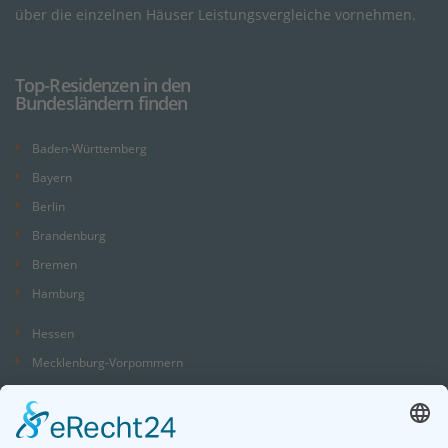
über die einzelnen Häuser Leistungsvergleiche vornehmen.
Top-Residenzen in den
Bundesländern finden
Baden-Württemberg
Bayern
Berlin
Brandenburg
Bremen
Hamburg
Hessen
Mecklenburg-Vorpommern
Niedersachsen
Nordrhein-Westfalen