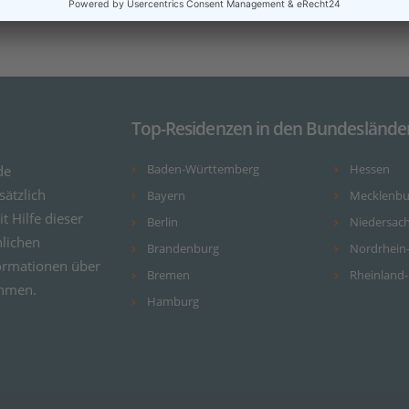
Top-Residenzen in den Bundeslände
de
Baden-Württemberg
Hessen
ätzlich
Bayern
Mecklenb
it Hilfe dieser
Berlin
Niedersac
nlichen
Brandenburg
Nordrhein
ormationen über
Bremen
Rheinland-
ehmen.
Hamburg