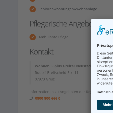
Seniorenwohnungen/-wohnanlage
Pflegerische Angebote
Ambulante Pflege
Kontakt
Wohnen 55plus Greizer Neustadt
Rudolf-Breitscheid-Str. 11
07973 Greiz
Informationen zu Angeboten der Region unter
0800 800 666 0