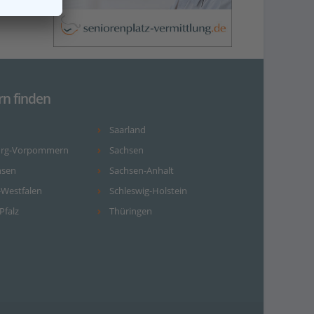
rn finden
Saarland
urg-Vorpommern
Sachsen
hsen
Sachsen-Anhalt
-Westfalen
Schleswig-Holstein
Pfalz
Thüringen