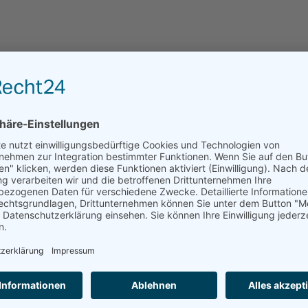
Leider kann das Haus über residenzen.de nicht dire
angefragt werden.
ANFRAGE AN EINRICHTUNGEN DER REGION