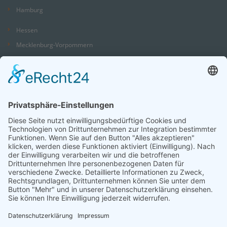
Hamburg
Hessen
Mecklenburg-Vorpommern
Niedersachsen
Nordrhein-Westfalen
Rheinland-Pfalz
Saarland
Sachsen
Sachsen-Anhalt
Schleswig-Holstein
Thüringen