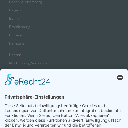
Baden-Württemberg
Bayern
Berlin
Brandenburg
Bremen
Hamburg
Hessen
Mecklenburg-Vorpommern
Niedersachsen
Nordrhein-Westfalen
Rheinland-Pfalz
Saarland
Sachsen
Sachsen-Anhalt
Schleswig-Holstein