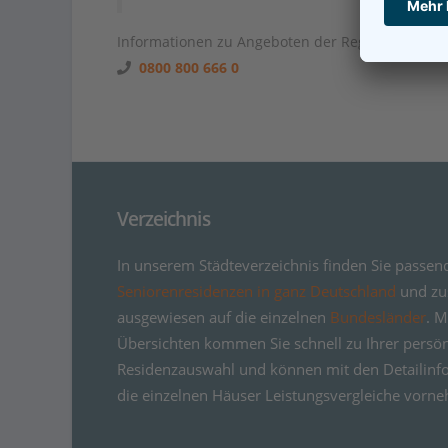
Informationen zu Angeboten der Region unter
0800 800 666 0
Verzeichnis
In unserem Städteverzeichnis finden Sie passen
Seniorenresidenzen in ganz Deutschland
und zus
ausgewiesen auf die einzelnen
Bundesländer
. M
Übersichten kommen Sie schnell zu Ihrer persö
Residenzauswahl und können mit den Detailinf
die einzelnen Häuser Leistungsvergleiche vorn