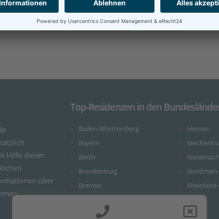
ANFRAGE AN EINRICHTUNGEN DER REGION
Top-Residenzen in den Bundeslände
de
Baden-Württemberg
Hessen
ätzlich
Bayern
Mecklenb
it Hilfe dieser
Berlin
Niedersac
nlichen
Brandenburg
Nordrhein
ormationen über
Bremen
Rheinland-
ehmen.
Hamburg