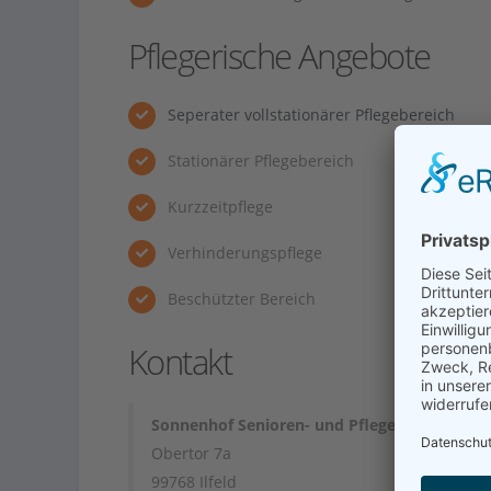
Pflegerische Angebote
Seperater vollstationärer Pflegebereich
Stationärer Pflegebereich
Kurzzeitpflege
Verhinderungspflege
Beschützter Bereich
Kontakt
Sonnenhof Senioren- und Pflegeheim
Obertor 7a
99768 Ilfeld