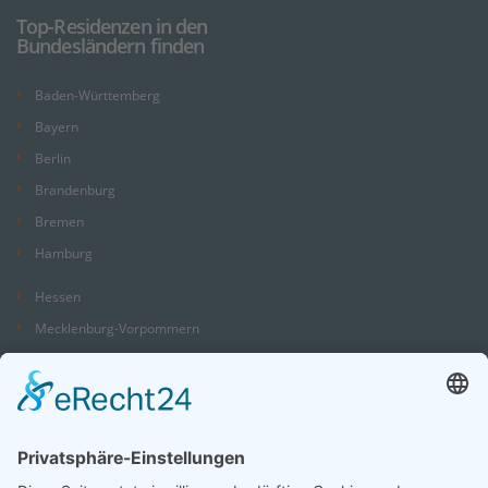
Top-Residenzen in den
Bundesländern finden
Baden-Württemberg
Bayern
Berlin
Brandenburg
Bremen
Hamburg
Hessen
Mecklenburg-Vorpommern
Niedersachsen
Nordrhein-Westfalen
Rheinland-Pfalz
Saarland