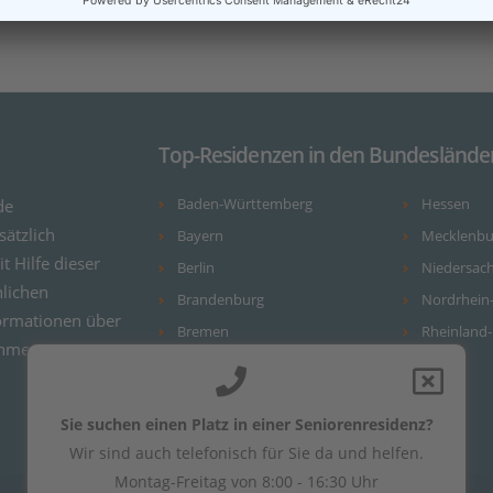
Top-Residenzen in den Bundeslände
de
Baden-Württemberg
Hessen
ätzlich
Bayern
Mecklenb
it Hilfe dieser
Berlin
Niedersac
nlichen
Brandenburg
Nordrhein
ormationen über
Bremen
Rheinland-
ehmen.
Hamburg
Sie suchen einen Platz in einer Seniorenresidenz?
Wir sind auch telefonisch für Sie da und helfen.
Montag-Freitag von 8:00 - 16:30 Uhr