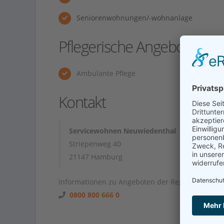
Seniorenwohnungen/-wohnanlage
Pflegerische Angebote
Ambulante Pflege
Kontakt
Servicewohnen Neuwiedenthal
Striepenweg 40
21147 Hamburg
Informationen zu Angeboten der Region unter
0800 800 666 0