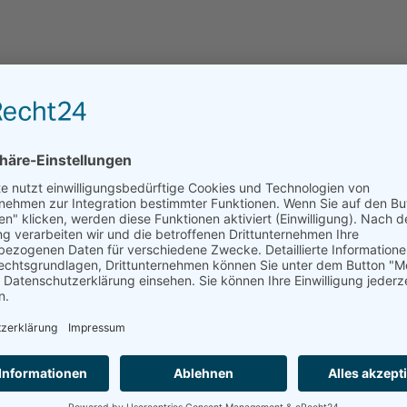
Leider kann das Haus über residenzen.de nicht dire
angefragt werden.
ANFRAGE AN EINRICHTUNGEN DER REGION