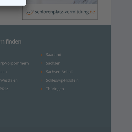
rn finden
Saarland
urg-Vorpommern
Sachsen
hsen
Sachsen-Anhalt
-Westfalen
Schleswig-Holstein
Pfalz
Thüringen