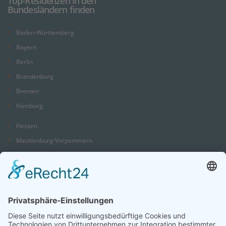
Top-Residenzen in den
Bundesländern finden
Baden-Württemberg
Bayern
Berlin
Brandenburg
Bremen
Hamburg
Hessen
Mecklenburg-Vorpommern
Niedersachsen
Nordrhein-Westfalen
Rheinland-Pfalz
Saarland
Sachsen