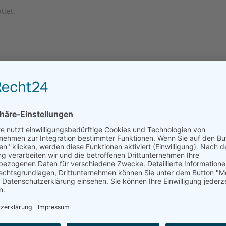
ttet:
er Wohnung
Bewohner steht vor dem überdachten Eingang ein Briefkasten zur
. Alle Wohnungen sind mit einem Glasfaseranschluss ausgestattet. S
erfügung, in dem die Mülltonnen barrierefrei zu erreichen sind. 
schaftsraum, welcher den Mietern für Feiern, Spielenachmittage 
fügung stehen. Eine Küche und ausreichend Sitzmöglichkeiten si