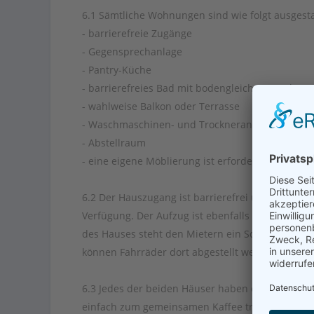
6.1 Sämtliche Wohnungen sind wie folgt ausgesta
- barrierefreie Zugänge
- Gegensprechanlage
- Pantry-Küche
- barrierefreies Bad mit bodengleicher Dusche
- wahlweise Balkon oder Terrasse
- Waschmaschinen- und Trockneranschluss in d
- Abstellraum
- eine eigene Möblierung ist erforderlich
6.2 Der Hauszugang ist barrierefrei und jedem 
Verfügung. Der Aufzug ist ebenfalls barrierefrei
des Hauses steht den Mietern ein Schuppen zur V
können Fahrräder dort abgestellt werden.
6.3 Jedes der beiden Häuser haben einen Gemein
einfach zum gemeinsamen Kaffee trinken zur Ver