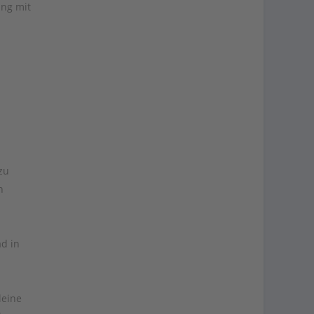
ung mit
zu
n
d in
leine