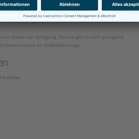
ur freien Verfügung. Kleine Beete runden das idyllische Bild ab.
e zum Mieten zur Verfügung. Ebenso gibt es noch genügend
Stromanschlüsse für Elektrofahrzeuge.
en
nd buchbar: