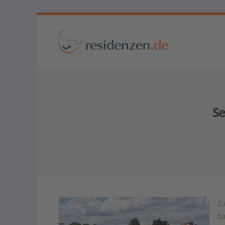
S
Zu
ba