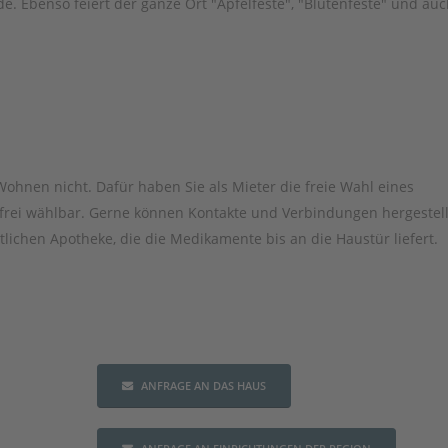
 Ebenso feiert der ganze Ort "Apfelfeste", "Blütenfeste" und auc
Wohnen nicht. Dafür haben Sie als Mieter die freie Wahl eines
 frei wählbar. Gerne können Kontakte und Verbindungen hergestell
tlichen Apotheke, die die Medikamente bis an die Haustür liefert.
ANFRAGE AN DAS HAUS