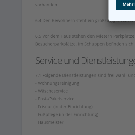
vorhanden.
6.4 Den Bewohnern steht ein großzügiger Garten z
6.5 Vor dem Haus stehen den Mietern Parkplätz
Besucherparkplätze. Im Schuppen befinden sich 
Service und Dienstleistung
7.1 Folgende Dienstleistungen sind frei wähl- u
- Wohnungsreinigung
- Wäscheservice
- Post-/Paketservice
- Friseur (in der Einrichtung)
- Fußpflege (in der Einrichtung)
- Hausmeister