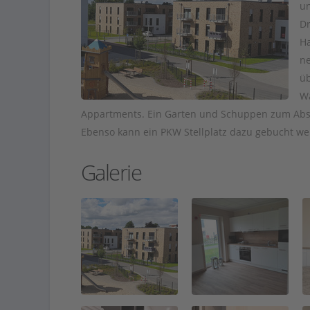
un
Dr
Ha
ne
üb
Wa
Appartments. Ein Garten und Schuppen zum Abst
Ebenso kann ein PKW Stellplatz dazu gebucht wer
Galerie