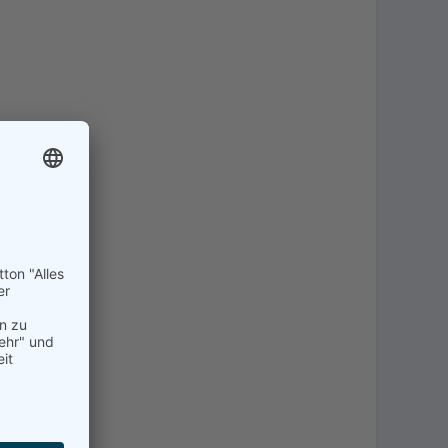
eitlich
Ebenso
oder
nd